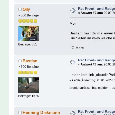
Re: Front- und Radg
Oily
«
Antwort #2 am:
20.01.20
> 500 Beiträge
Moin
Bastian, hast Du mal einen 
Die Seiten im www welche ic
Beiträge: 551
LG Marc
Re: Front- und Radg
Bastian
«
Antwort #3 am:
20.01.20
> 500 Beiträge
Leider kein link ,aktuelle
«
Letzte Änderung: 20.01.2024, 
groeten/grüsse bas mulder , as
Beiträge: 1576
Re: Front- und Radg
Henning Diekmann