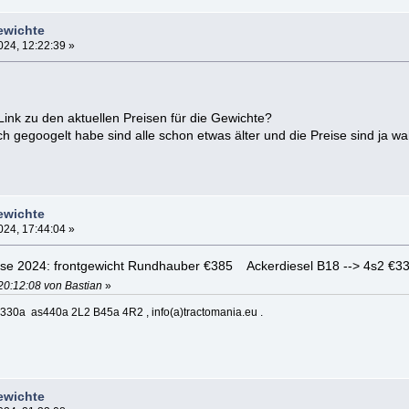
ewichte
24, 12:22:39 »
Link zu den aktuellen Preisen für die Gewichte?
h gegoogelt habe sind alle schon etwas älter und die Preise sind ja w
ewichte
24, 17:44:04 »
Preise 2024: frontgewicht Rundhauber €385 Ackerdiesel B18 --> 4s2 €3
20:12:08 von Bastian
»
330a as440a 2L2 B45a 4R2 , info(a)tractomania.eu .
ewichte