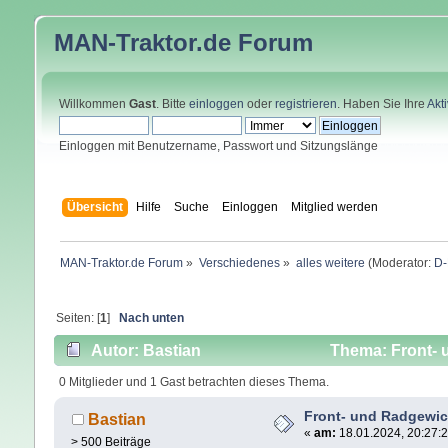
MAN-Traktor.de
Forum
Willkommen
Gast
. Bitte
einloggen
oder
registrieren
. Haben Sie Ihre
Akt
Einloggen mit Benutzername, Passwort und Sitzungslänge
Übersicht
Hilfe
Suche
Einloggen
Mitglied werden
MAN-Traktor.de Forum
»
Verschiedenes
»
alles weitere
(Moderator:
D-
Seiten: [
1
]
Nach unten
Autor: Bastian
Thema: Front- 
0 Mitglieder und 1 Gast betrachten dieses Thema.
Front- und Radgewic
Bastian
«
am:
18.01.2024, 20:27:2
> 500 Beiträge