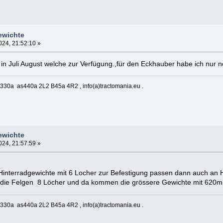
ewichte
24, 21:52:10 »
in Juli August welche zur Verfügung.,für den Eckhauber habe ich nur 
330a as440a 2L2 B45a 4R2 , info(a)tractomania.eu .
ewichte
24, 21:57:59 »
Hinterradgewichte mit 6 Locher zur Befestigung passen dann auch an H
 die Felgen 8 Löcher und da kommen die grössere Gewichte mit 620mm
330a as440a 2L2 B45a 4R2 , info(a)tractomania.eu .