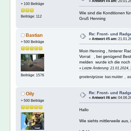
«
Antwort #4 am:
20.01.20
> 100 Beiträge
Wie sind die Konditionen fü
Beiträge: 112
Gruß Henning
Re: Front- und Radg
Bastian
«
Antwort #5 am:
21.01.20
> 500 Beiträge
Moin Henning , hinterer R
Vorrat , bei genügend Best
melden wurde ich die noch 
«
Letzte Änderung: 21.01.2024, 
Beiträge: 1576
groeten/grüsse bas mulder , as
Re: Front- und Radg
Oily
«
Antwort #6 am:
04.06.20
> 500 Beiträge
Hallo
Wie siehts mittlerweile aus