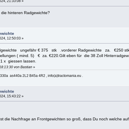
24, 21:33:08 »
r die hinteren Radgewichte?
ewichte
24, 12:50:03 »
adgewichte ungefähr € 375 stk .vorderer Radgewichte za. €250 stk
ellungen ( mind. 5) € za. €220.Gilt eben für die 38 Zoll Hinterradgew
1 x giessen lassen.
18:13:30 von Bastian
»
330a as440a 2L2 B45a 4R2 , info(a)tractomania.eu .
ewichte
24, 15:43:22 »
, ist die Nachfrage an Frontgewichten so groß, dass Du noch welche auf