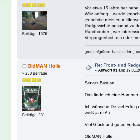
Vor etwa 15 jahre her habe
Witz anfang wurde jedoch ei
jedochdie meisten mittlerwe
Radgewichte passend zu den
Rundhauber , wer interessie
Beiträge: 1576
Vergangenheit ein oder meh
groeten/grüsse bas mulder , as
Re: Front- und Radg
OldMAN Holle
«
Antwort #1 am:
19.01.20
> 250 Beiträge
Servus Bastian!
Das finde ich eine Hammer-
Ich wünsche Dir viel Erfolg 
weiß ja nie! )
Beiträge: 331
Viel Glück und gutes Verkau
OldMAN Holle