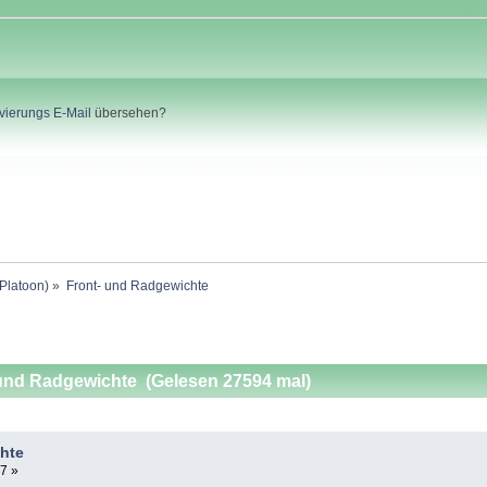
ivierungs E-Mail
übersehen?
Platoon
) »
Front- und Radgewichte
und Radgewichte (Gelesen 27594 mal)
hte
7 »