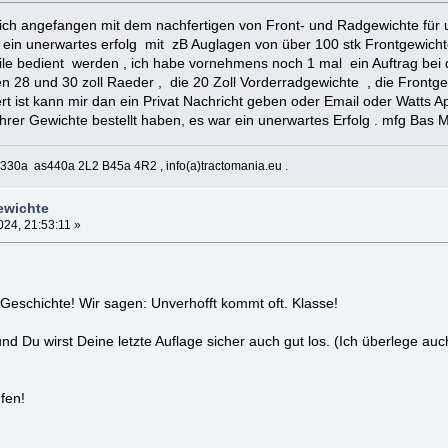
 ich angefangen mit dem nachfertigen von Front- und Radgewichte für 
n unerwartes erfolg mit zB Auglagen von über 100 stk Frontgewichte j
ile bedient werden , ich habe vornehmens noch 1 mal ein Auftrag bei 
 28 und 30 zoll Raeder , die 20 Zoll Vorderradgewichte , die Frontg
rt ist kann mir dan ein Privat Nachricht geben oder Email oder Watts A
rer Gewichte bestellt haben, es war ein unerwartes Erfolg . mfg Bas 
330a as440a 2L2 B45a 4R2 , info(a)tractomania.eu .
ewichte
24, 21:53:11 »
Geschichte! Wir sagen: Unverhofft kommt oft. Klasse!
und Du wirst Deine letzte Auflage sicher auch gut los. (Ich überlege au
fen!