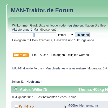
MAN-Traktor.de
Forum
Willkommen
Gast
. Bitte
einloggen
oder
registrieren
. Haben Sie Ihre
Aktivierungs E-Mail
übersehen?
Einloggen mit Benutzername, Passwort und Sitzungslänge
Übersicht
Hilfe
Suche
Einloggen
Mitglied werden
MAN-Traktor.de Forum
»
Verschiedenes
»
alles weitere
(Moderator:
D-P
Seiten: [
1
]
Nach unten
Autor: Willie 75
Thema: 400kg H
0 Mitglieder und 1 Gast betrachten dieses Thema.
400kg Heinemann
Willie 75