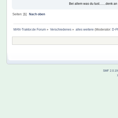
Bei allem was du tust........denk a
Seiten: [
1
]
Nach oben
MAN-Traktor.de Forum
»
Verschiedenes
»
alles weitere
(Moderator:
D-P
SMF 2.0.19