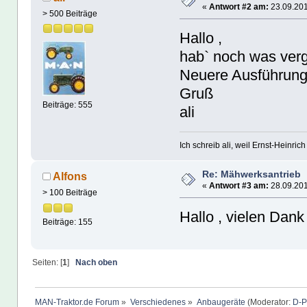
«
Antwort #2 am:
23.09.201
> 500 Beiträge
Hallo ,
hab` noch was ver
Neuere Ausführung
Gruß
Beiträge: 555
ali
Ich schreib ali, weil Ernst-Heinrich 
Re: Mähwerksantrieb
Alfons
«
Antwort #3 am:
28.09.201
> 100 Beiträge
Hallo , vielen Dank
Beiträge: 155
Seiten: [
1
]
Nach oben
MAN-Traktor.de Forum
»
Verschiedenes
»
Anbaugeräte
(Moderator:
D-P