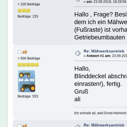
«
am:
23.09.2018, 18:28:56
> 100 Beiträge
Hallo , Frage? Bes
Beiträge: 155
dem ich ein Mähwer
(Fußraste) ist vor
Getriebeumbauten 
Re: Mähwerksantrieb
ali
«
Antwort #1 am:
23.09.201
> 500 Beiträge
Hallo,
Blinddeckel abschr
einrasten!), fertig.
Gruß
Beiträge: 555
ali
Ich schreib ali, weil Ernst-Heinrich 
Re: Mähwerksantrieb
ali