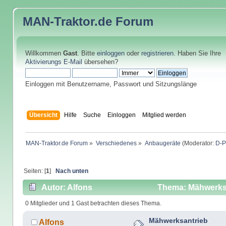
MAN-Traktor.de
Forum
Willkommen
Gast
. Bitte
einloggen
oder
registrieren
. Haben Sie Ihre
Aktivierungs E-Mail
übersehen?
Einloggen mit Benutzername, Passwort und Sitzungslänge
Übersicht
Hilfe
Suche
Einloggen
Mitglied werden
MAN-Traktor.de Forum
»
Verschiedenes
»
Anbaugeräte
(Moderator:
D-P
Seiten: [
1
]
Nach unten
Autor: Alfons
Thema: Mähwerksa
0 Mitglieder und 1 Gast betrachten dieses Thema.
Mähwerksantrieb
Alfons