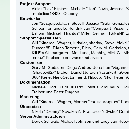
Projekt Support
Aleksi "Lex" Kilpinen, Michele "Illori" Davis, Jessi
"metallica48423" O'Leary
Entwickler
Jon "Sesquipedalian" Stovell, Jessica "Suki" Gonzále
Schoen, emanuele, Hendrik Jan "Compuart" Visser, 
Eshom, Michael "Thantos" Miller, Selman "[SiNaN]" Es
Support Spezialisten
Will "Kindred" Wagner, lurkalot, shadav, Steve, Aleksi
Duncan85, Eliana Tamerin, Fiery, Gary M. Gadsdon, G
Kill Em All, margarett, Mattitude, Mashby, Mick G., Mi
"sησω" Poulsen, xenovanis und ziycon
Customizer
Gary M. Gadsdon, Diego Andrés, Jonathan "vbgamer45
"Shadow82x" Blaber, Daniel15, Eren Yasarkurt, Gwen
360" Kerle, NanoSector, nend, Nibogo, Niko, Peter "
Dokumentation
Michele "Illori" Davis, Irisado, Joshua "groundup" D
Trainor und Peter Duggan
Marketing
Will "Kindred" Wagner, Marcus "cσσкιє мσηѕтєя" Fors
Übersetzer
Nikola "Dzonny" Novaković, Francisco "d3vcho" Dom
Server Administratoren
Derek Schwab, Michael Johnson und Liroy van Hoewi