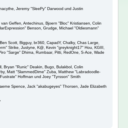
, Amacythe, Jeremy "SleePy" Darwood und Justin
van Geffen, Antechinus, Bjoern "Bloc" Kristiansen, Colin
larExpression" Benson, Grudge, Michael "Oldiesmann"
n, Ben Scott, Bigguy, br360, CapadY, Chalky, Chas Large,
m" Strike, Justyne, K@, Kevin "greyknight17" Hou, KGIII,
ne, Piro "Sarge" Dhima, Rumbaar, Pitti, RedOne, S-Ace, Wade
 Bryan "Runic" Deakin, Bugo, Bulakbol, Colin
Kirby, Matt "SlammedDime" Zuba, Matthew "Labradoodle-
 "Fustrate" Hoffman und Joey "Tyrsson" Smith
e, Graeme Spence, Jack "akabugeyes" Thorsen, Jade Elizabeth
y