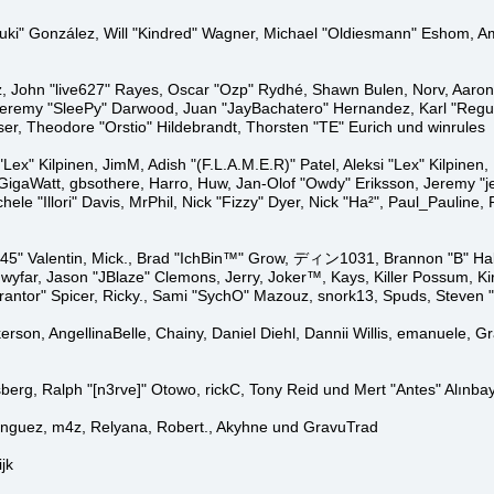
ca "Suki" González, Will "Kindred" Wagner, Michael "Oldiesmann" Eshom
z, John "live627" Rayes, Oscar "Ozp" Rydhé, Shawn Bulen, Norv, Aaron 
Jeremy "SleePy" Darwood, Juan "JayBachatero" Hernandez, Karl "Regu
er, Theodore "Orstio" Hildebrandt, Thorsten "TE" Eurich und winrules
 "Lex" Kilpinen, JimM, Adish "(F.L.A.M.E.R)" Patel, Aleksi "Lex" Kilpine
igaWatt, gbsothere, Harro, Huw, Jan-Olof "Owdy" Eriksson, Jeremy "jer
chele "Illori" Davis, MrPhil, Nick "Fizzy" Dyer, Nick "Ha²", Paul_Pauli
" Valentin, Mick., Brad "IchBin™" Grow, ディン1031, Brannon "B" Hall,
wyfar, Jason "JBlaze" Clemons, Jerry, Joker™, Kays, Killer Possum, 
Arantor" Spicer, Ricky., Sami "SychO" Mazouz, snork13, Spuds, Steven
ickerson, AngellinaBelle, Chainy, Daniel Diehl, Dannii Willis, emanuel
berg, Ralph "[n3rve]" Otowo, rickC, Tony Reid und Mert "Antes" Alınba
ínguez, m4z, Relyana, Robert., Akyhne und GravuTrad
jk