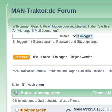
MAN-Traktor.de
Forum
Willkommen
Gast
. Bitte
einloggen
oder
registrieren
. Haben Sie Ihre
Aktivierungs E-Mail
übersehen?
Einloggen mit Benutzername, Passwort und Sitzungslänge
Übersicht
Hilfe
Suche
Einloggen
Mitglied werden
MAN-Traktor.de Forum
»
Probleme und Fragen zum MAN-Traktor
»
Elekt
Seiten: [
1
]
Nach unten
Autor: rubensgarden
Thema: MA
0 Mitglieder und 1 Gast betrachten dieses Thema.
MAN AS325A 1950 mit
rubensgarden