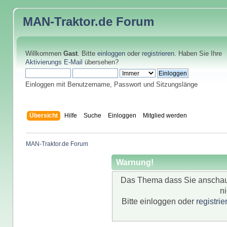
MAN-Traktor.de
Forum
Willkommen
Gast
. Bitte
einloggen
oder
registrieren
. Haben Sie Ihre
Aktivierungs E-Mail
übersehen?
Einloggen mit Benutzername, Passwort und Sitzungslänge
Übersicht
Hilfe
Suche
Einloggen
Mitglied werden
MAN-Traktor.de Forum
Warnung!
Das Thema dass Sie anschauen 
ni
Bitte einloggen oder
registri