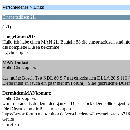
Verschiedenes > Links
Einspritzdüsen 2l1
(1/1)
LangeEmma2l1
:
Hallo ich habe einen MAN 2l1 Baujahr 58 die einspritzdüsen sind nic
die komplette Düsen bekomme
Lg christopher
MAN-fantast
:
Hallo Christopher,
das müßte Bosch Typ KDL 80 S 7 mit eingebauten DLLA 20 S 110 (0 4
Lieferanten an (auch ein paar hier im Forum). Sind gebrauchte Düsen
DermitdemMANkommt
:
Hallo Christopher,
warum brauchts du denn den ganzen Düsenstock? Der sollte eigentlich
Die Düsen kann dir Bastian besorgen..
https://www.forum.man-traktor.de/verschiedenes/dueseneinsaetze-
Grüße
Christian