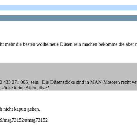
ht mehr die besten wollte neue Düsen rein machen bekomme die aber ni
33 271 006) sein. Die Düsenstöcke sind in MAN-Motoren recht verbre
stöcke keine Alternative?
 nicht kaputt gehen.
7169/msg73152/#msg73152