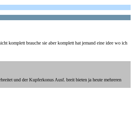
cht komplett brauche sie aber komplett hat jemand eine idee wo ich
itet und der Kupferkonus Ausf. breit bieten ja heute mehreren