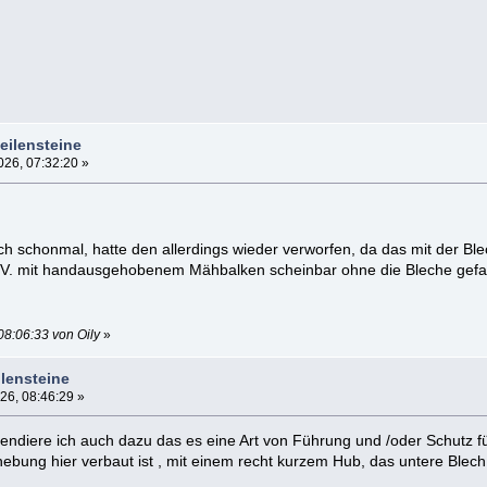
eilensteine
26, 07:32:20 »
h schonmal, hatte den allerdings wieder verworfen, da das mit der Bl
i.V. mit handausgehobenem Mähbalken scheinbar ohne die Bleche gefa
08:06:33 von Oily
»
lensteine
26, 08:46:29 »
tendiere ich auch dazu das es eine Art von Führung und /oder Schutz
hebung hier verbaut ist , mit einem recht kurzem Hub, das untere Blech l