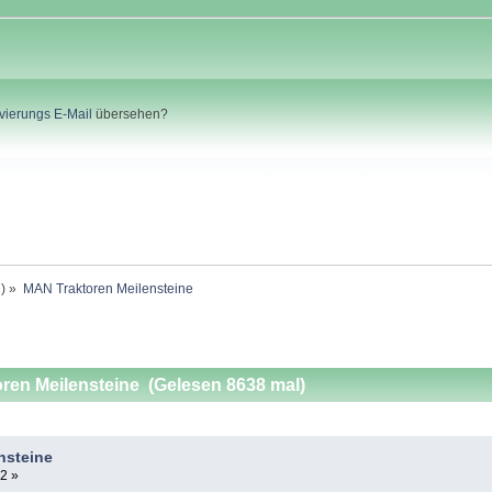
ivierungs E-Mail
übersehen?
n
) »
MAN Traktoren Meilensteine
en Meilensteine (Gelesen 8638 mal)
nsteine
2 »