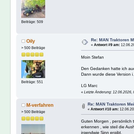
Beiträge: 509
Re: MAN Traktoren M
Oily
«
Antwort #9 am:
12.06.20
> 500 Beiträge
Moin Stefan
Den Gedanken hatte ich auc
Dann wurde diese Version 
Beiträge: 551
LG Marc
«
Letzte Änderung: 12.06.2026, 
Re: MAN Traktoren Mei
M-verfahren
«
Antwort #10 am:
12.06.20
> 500 Beiträge
Guten Morgen , persönlich 
erkennen , wie steil die Aus
irgendwie Sinn ergibt.