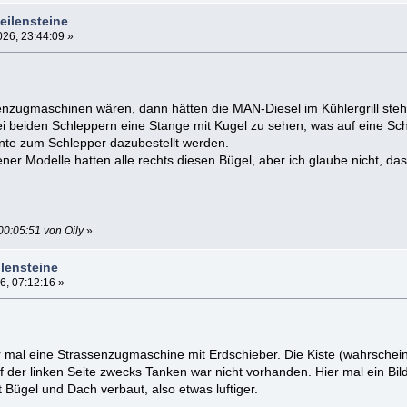
eilensteine
26, 23:44:09 »
nzugmaschinen wären, dann hätten die MAN-Diesel im Kühlergrill ste
ei beiden Schleppern eine Stange mit Kugel zu sehen, was auf eine Sch
nte zum Schlepper dazubestellt werden.
r Modelle hatten alle rechts diesen Bügel, aber ich glaube nicht, das
00:05:51 von Oily
»
lensteine
6, 07:12:16 »
mal eine Strassenzugmaschine mit Erdschieber. Die Kiste (wahrscheinl
uf der linken Seite zwecks Tanken war nicht vorhanden. Hier mal ein Bi
Bügel und Dach verbaut, also etwas luftiger.