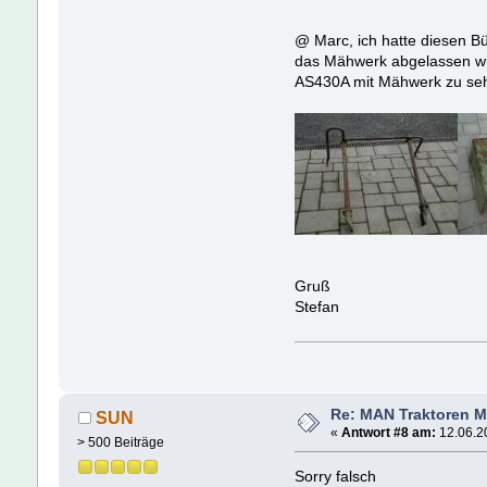
@ Marc, ich hatte diesen B
das Mähwerk abgelassen wird
AS430A mit Mähwerk zu sehe
Gruß
Stefan
Re: MAN Traktoren M
SUN
«
Antwort #8 am:
12.06.20
> 500 Beiträge
Sorry falsch