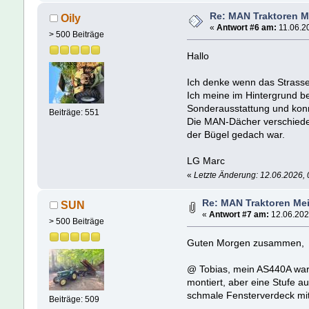
Re: MAN Traktoren M
Oily
«
Antwort #6 am:
11.06.20
> 500 Beiträge
Hallo
Ich denke wenn das Strasse
Ich meine im Hintergrund b
Sonderausstattung und kon
Beiträge: 551
Die MAN-Dächer verschiedene
der Bügel gedach war.
LG Marc
«
Letzte Änderung: 12.06.2026, 
Re: MAN Traktoren Mei
SUN
«
Antwort #7 am:
12.06.202
> 500 Beiträge
Guten Morgen zusammen,
@ Tobias, mein AS440A war 
montiert, aber eine Stufe a
schmale Fensterverdeck mit 
Beiträge: 509