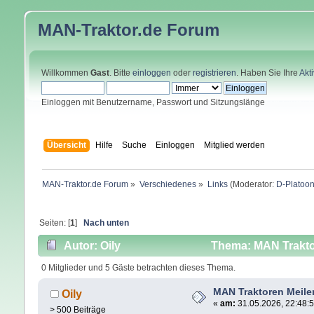
MAN-Traktor.de
Forum
Willkommen
Gast
. Bitte
einloggen
oder
registrieren
. Haben Sie Ihre
Akt
Einloggen mit Benutzername, Passwort und Sitzungslänge
Übersicht
Hilfe
Suche
Einloggen
Mitglied werden
MAN-Traktor.de Forum
»
Verschiedenes
»
Links
(Moderator:
D-Platoo
Seiten: [
1
]
Nach unten
Autor: Oily
Thema: MAN Traktor
0 Mitglieder und 5 Gäste betrachten dieses Thema.
MAN Traktoren Meile
Oily
«
am:
31.05.2026, 22:48:5
> 500 Beiträge