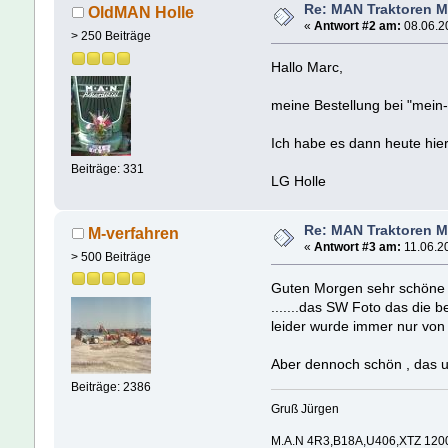
Re: MAN Traktoren M
OldMAN Holle
«
Antwort #2 am:
08.06.20
> 250 Beiträge
Hallo Marc,
meine Bestellung bei "mein-
Ich habe es dann heute hie
Beiträge: 331
LG Holle
Re: MAN Traktoren M
M-verfahren
«
Antwort #3 am:
11.06.20
> 500 Beiträge
Guten Morgen sehr schöne 
.......das SW Foto das die 
leider wurde immer nur von 
Aber dennoch schön , das 
Beiträge: 2386
Gruß Jürgen
M.A.N 4R3,B18A,U406,XTZ 120