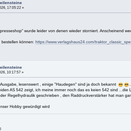
eilensteine
26, 17:05:22 »
presseshop" wurde leider von denen wieder storniert. Anscheinend wec
r bestellen können:
https://www.verlagshaus24.com/traktor_classic_sp
eilensteine
26, 10:17:57 »
Ausgabe, lesenswert , einige "Haudegen" sind ja doch bekannt
.
beiden AS 542 zeigt, ich meine immer noch das es keien 542 sind ...di
der Regelhydraulik geschrieben , den Raddruckverstärker hat man garn
unser Hobby gewürdigt wird
0