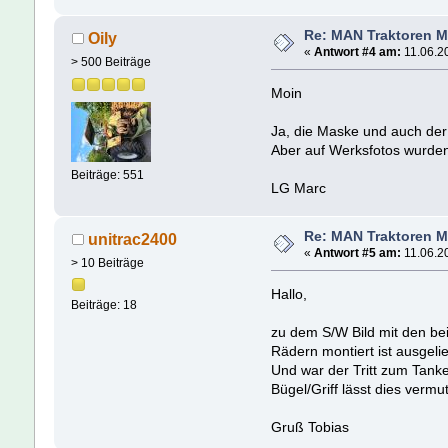
Re: MAN Traktoren M
Oily
«
Antwort #4 am:
11.06.20
> 500 Beiträge
Moin
Ja, die Maske und auch der 
Aber auf Werksfotos wurden 
Beiträge: 551
LG Marc
Re: MAN Traktoren M
unitrac2400
«
Antwort #5 am:
11.06.20
> 10 Beiträge
Hallo,
Beiträge: 18
zu dem S/W Bild mit den be
Rädern montiert ist ausgelie
Und war der Tritt zum Tank
Bügel/Griff lässt dies vermut
Gruß Tobias