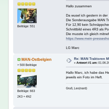
Hallo zusammen
Da wusel ich gestern in der
Die Sonderausgabe MAN Tra
Für 12,90 kein Schnäppchen
Beiträge: 551
Schnittbild eines 4R3 als Po
Die musste ich gleich mitn
https://www.mein-pressesho
LG Marc
Re: MAN Traktoren M
MAN-Ostbelgien
«
Antwort #1 am:
01.06.20
> 500 Beiträge
Hallo Marc, ich habe das He
jeweils ein Foto im Heft.
Gruß, Leo(nard)
Beiträge: 663
2K3 + 4N2