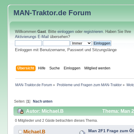
MAN-Traktor.de
Forum
Willkommen
Gast
. Bitte
einloggen
oder
registrieren
. Haben Sie Ihre
Aktivierungs E-Mail
übersehen?
Einloggen mit Benutzername, Passwort und Sitzungslänge
Übersicht
Hilfe
Suche
Einloggen
Mitglied werden
MAN-Traktor.de Forum
»
Probleme und Fragen zum MAN-Traktor
»
Moto
Seiten: [
1
]
Nach unten
Autor: Michael.B
Thema: Man 2F
0 Mitglieder und 2 Gäste betrachten dieses Thema.
Man 2F1 Frage zum Öl
Michael.B