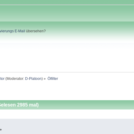
ivierungs E-Mail
übersehen?
tor
(Moderator:
D-Platoon
) »
Ölfilter
Gelesen 2985 mal)
 »