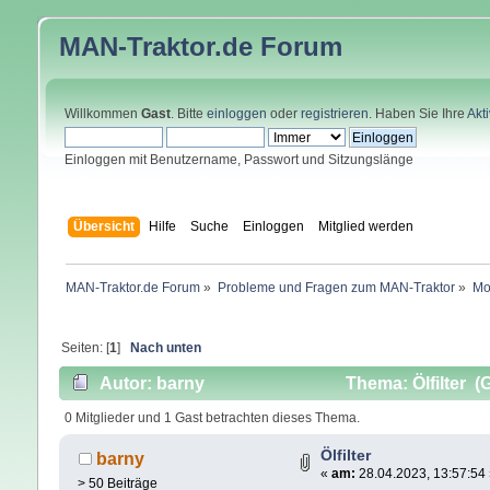
MAN-Traktor.de
Forum
Willkommen
Gast
. Bitte
einloggen
oder
registrieren
. Haben Sie Ihre
Akt
Einloggen mit Benutzername, Passwort und Sitzungslänge
Übersicht
Hilfe
Suche
Einloggen
Mitglied werden
MAN-Traktor.de Forum
»
Probleme und Fragen zum MAN-Traktor
»
Mo
Seiten: [
1
]
Nach unten
Autor: barny
Thema: Ölfilter (
0 Mitglieder und 1 Gast betrachten dieses Thema.
Ölfilter
barny
«
am:
28.04.2023, 13:57:54
> 50 Beiträge