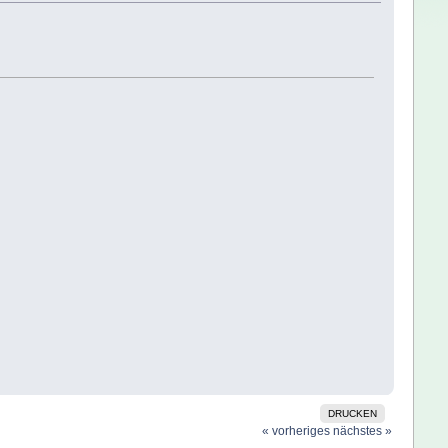
DRUCKEN
« vorheriges
nächstes »