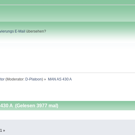
ivierungs E-Mail
übersehen?
tor
(Moderator:
D-Platoon
) »
MAN AS 430 A 
30 A (Gelesen 3977 mal)
1 »