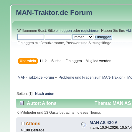
MAN-Traktor.de
Forum
Willkommen
Gast
. Bitte
einloggen
oder
registrieren
. Haben Sie Ihre
Akt
Einloggen mit Benutzername, Passwort und Sitzungslänge
Übersicht
Hilfe
Suche
Einloggen
Mitglied werden
MAN-Traktor.de Forum
»
Probleme und Fragen zum MAN-Traktor
»
Mo
Seiten: [
1
]
Nach unten
Autor: Alfons
Thema: MAN AS 4
0 Mitglieder und 13 Gäste betrachten dieses Thema.
MAN AS 430 A
Alfons
«
am:
10.04.2026, 10:57:4
> 100 Beiträge