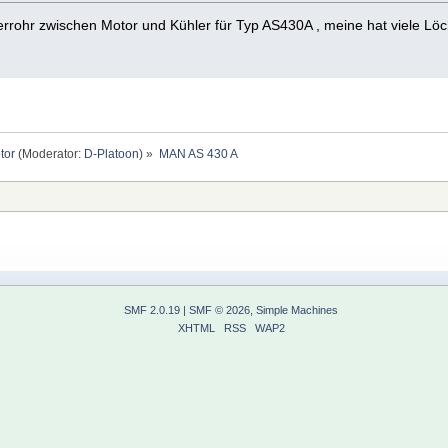
errohr zwischen Motor und Kühler für Typ AS430A , meine hat viele Löc
tor
(Moderator:
D-Platoon
) »
MAN AS 430 A 
SMF 2.0.19
|
SMF © 2026
,
Simple Machines
XHTML
RSS
WAP2