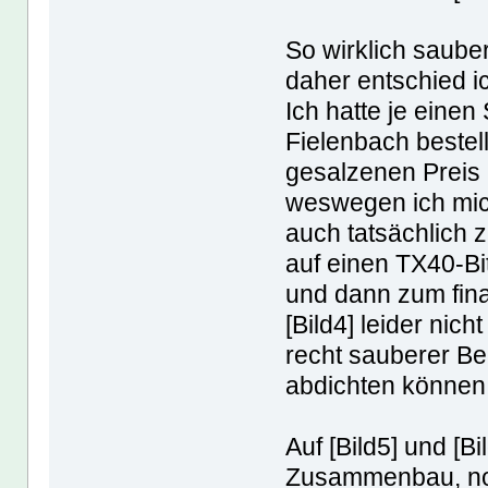
So wirklich saube
daher entschied i
Ich hatte je einen
Fielenbach bestel
gesalzenen Preis a
weswegen ich mic
auch tatsächlich 
auf einen TX40-Bit
und dann zum fin
[Bild4] leider nich
recht sauberer Be
abdichten können 
Auf [Bild5] und [B
Zusammenbau, noc