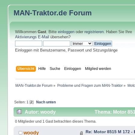
MAN-Traktor.de
Forum
Willkommen
Gast
. Bitte
einloggen
oder
registrieren
. Haben Sie Ihre
Aktivierungs E-Mail
übersehen?
Einloggen mit Benutzername, Passwort und Sitzungslänge
Übersicht
Hilfe
Suche
Einloggen
Mitglied werden
MAN-Traktor.de Forum
»
Probleme und Fragen zum MAN-Traktor
»
Moto
Seiten:
1
[
2
]
Nach unten
Autor: woody
Thema: Motor 8515
0 Mitglieder und 1 Gast betrachten dieses Thema.
Re: Motor 8515 M 172 - 
woody