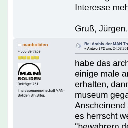
Interesse meh
Gruß, Jürgen.
Re: Archiv der MAN T
manboliden
«
Antwort #2 am:
24.03.201
> 500 Beiträge
habe das arch
einige male a
erhalten, dan
Beiträge: 751
Interessengemeinschaft MAN-
museum gegan
Boliden Bln.Brbg.
Anscheinend s
es herrscht w
"bewahrern der