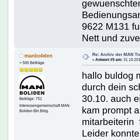
gewuenschten
Bedienungsanl
9622 M131 f
Nett und zuver
Re: Archiv der MAN T
manboliden
«
Antwort #5 am:
31.10.201
> 500 Beiträge
hallo buldog 
durch dein sc
30.10. auch ei
Beiträge: 751
Interessengemeinschaft MAN-
kam prompt am
Boliden Bln.Brbg.
mitarbeiterin 
Leider konnte