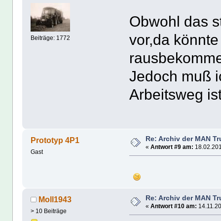
Mo
Obwohl das st
vor,da könnte
Beiträge: 1772
rausbekomme
Jedoch muß i
Arbeitsweg is
Gru
Re: Archiv der MAN T
Prototyp 4P1
«
Antwort #9 am:
18.02.201
Gast
Re: Archiv der MAN T
Moll1943
«
Antwort #10 am:
14.11.20
> 10 Beiträge