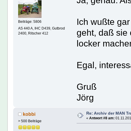
Ja, genau. Als
Ich wußte gar
Beiträge: 5806
AS 440 A, IHC D439, Gutbrod
geht, daß sie
2400, Ritscher 412
locker mache
Egal, interess
Gruß
Jörg
Re: Archiv der MAN T
kobbi
«
Antwort #8 am:
01.11.201
> 500 Beiträge