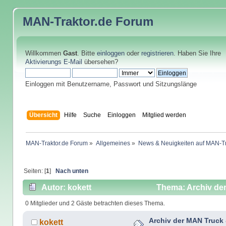
MAN-Traktor.de
Forum
Willkommen
Gast
. Bitte
einloggen
oder
registrieren
. Haben Sie Ihre
Aktivierungs E-Mail
übersehen?
Einloggen mit Benutzername, Passwort und Sitzungslänge
Übersicht
Hilfe
Suche
Einloggen
Mitglied werden
MAN-Traktor.de Forum
»
Allgemeines
»
News & Neuigkeiten auf MAN-Tr
Seiten: [
1
]
Nach unten
Autor: kokett
Thema: Archiv de
0 Mitglieder und 2 Gäste betrachten dieses Thema.
Archiv der MAN Truck
kokett