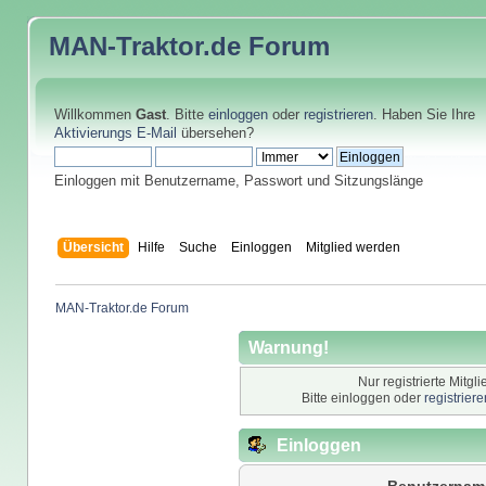
MAN-Traktor.de
Forum
Willkommen
Gast
. Bitte
einloggen
oder
registrieren
. Haben Sie Ihre
Aktivierungs E-Mail
übersehen?
Einloggen mit Benutzername, Passwort und Sitzungslänge
Übersicht
Hilfe
Suche
Einloggen
Mitglied werden
MAN-Traktor.de Forum
Warnung!
Nur registrierte Mitgl
Bitte einloggen oder
registrier
Einloggen