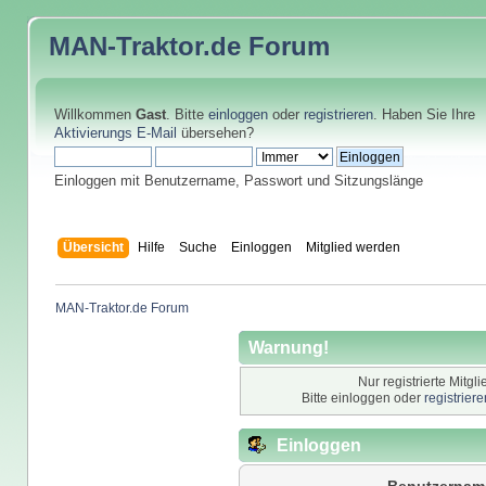
MAN-Traktor.de
Forum
Willkommen
Gast
. Bitte
einloggen
oder
registrieren
. Haben Sie Ihre
Aktivierungs E-Mail
übersehen?
Einloggen mit Benutzername, Passwort und Sitzungslänge
Übersicht
Hilfe
Suche
Einloggen
Mitglied werden
MAN-Traktor.de Forum
Warnung!
Nur registrierte Mitgl
Bitte einloggen oder
registrier
Einloggen