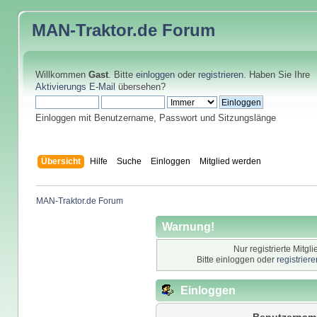
MAN-Traktor.de
Forum
Willkommen
Gast
. Bitte
einloggen
oder
registrieren
. Haben Sie Ihre
Aktivierungs E-Mail
übersehen?
Einloggen mit Benutzername, Passwort und Sitzungslänge
Übersicht
Hilfe
Suche
Einloggen
Mitglied werden
MAN-Traktor.de Forum
Warnung!
Nur registrierte Mitgl
Bitte einloggen oder
registrier
Einloggen