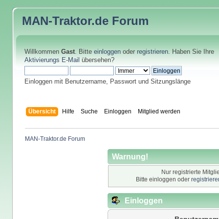
MAN-Traktor.de
Forum
Willkommen
Gast
. Bitte
einloggen
oder
registrieren
. Haben Sie Ihre
Aktivierungs E-Mail
übersehen?
Einloggen mit Benutzername, Passwort und Sitzungslänge
Übersicht
Hilfe
Suche
Einloggen
Mitglied werden
MAN-Traktor.de Forum
Warnung!
Nur registrierte Mitgl
Bitte einloggen oder
registrier
Einloggen