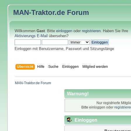
MAN-Traktor.de
Forum
Willkommen
Gast
. Bitte
einloggen
oder
registrieren
. Haben Sie Ihre
Aktivierungs E-Mail
übersehen?
Einloggen mit Benutzername, Passwort und Sitzungslänge
Übersicht
Hilfe
Suche
Einloggen
Mitglied werden
MAN-Traktor.de Forum
Warnung!
Nur registrierte Mitgl
Bitte einloggen oder
registrier
Einloggen