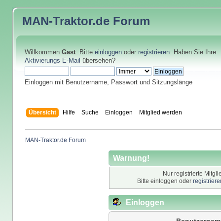
MAN-Traktor.de
Forum
Willkommen
Gast
. Bitte
einloggen
oder
registrieren
. Haben Sie Ihre
Aktivierungs E-Mail
übersehen?
Einloggen mit Benutzername, Passwort und Sitzungslänge
Übersicht
Hilfe
Suche
Einloggen
Mitglied werden
MAN-Traktor.de Forum
Warnung!
Nur registrierte Mitgl
Bitte einloggen oder
registrier
Einloggen