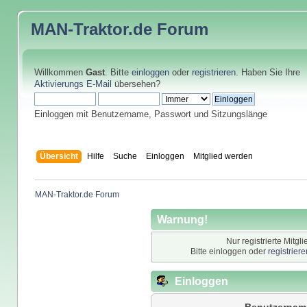
MAN-Traktor.de
Forum
Willkommen
Gast
. Bitte
einloggen
oder
registrieren
. Haben Sie Ihre
Aktivierungs E-Mail
übersehen?
Einloggen mit Benutzername, Passwort und Sitzungslänge
Übersicht
Hilfe
Suche
Einloggen
Mitglied werden
MAN-Traktor.de Forum
Warnung!
Nur registrierte Mitgl
Bitte einloggen oder
registrier
Einloggen