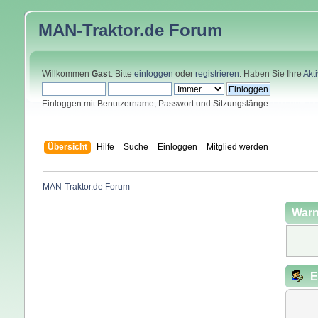
MAN-Traktor.de
Forum
Willkommen
Gast
. Bitte
einloggen
oder
registrieren
. Haben Sie Ihre
Akt
Einloggen mit Benutzername, Passwort und Sitzungslänge
Übersicht
Hilfe
Suche
Einloggen
Mitglied werden
MAN-Traktor.de Forum
Warn
E