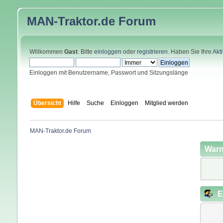
MAN-Traktor.de
Forum
Willkommen
Gast
. Bitte
einloggen
oder
registrieren
. Haben Sie Ihre
Akt
Einloggen mit Benutzername, Passwort und Sitzungslänge
Übersicht
Hilfe
Suche
Einloggen
Mitglied werden
MAN-Traktor.de Forum
Warn
E