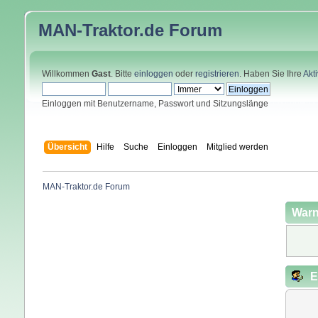
MAN-Traktor.de
Forum
Willkommen
Gast
. Bitte
einloggen
oder
registrieren
. Haben Sie Ihre
Akt
Einloggen mit Benutzername, Passwort und Sitzungslänge
Übersicht
Hilfe
Suche
Einloggen
Mitglied werden
MAN-Traktor.de Forum
Warn
E