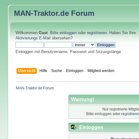
MAN-Traktor.de
Forum
Willkommen
Gast
. Bitte
einloggen
oder
registrieren
. Haben Sie Ihre
Aktivierungs E-Mail
übersehen?
Einloggen mit Benutzername, Passwort und Sitzungslänge
Übersicht
Hilfe
Suche
Einloggen
Mitglied werden
MAN-Traktor.de Forum
Warnung!
Nur registrierte Mitgl
Bitte einloggen oder
registrier
Einloggen