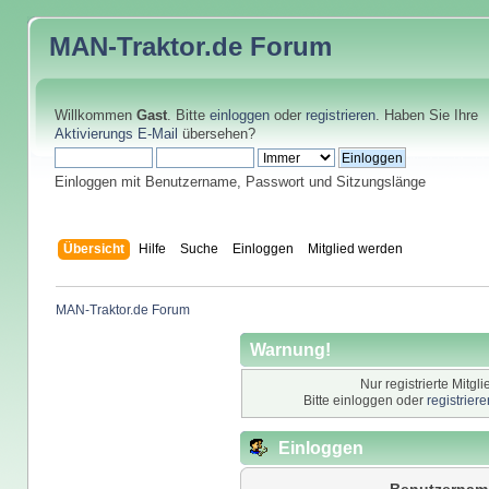
MAN-Traktor.de
Forum
Willkommen
Gast
. Bitte
einloggen
oder
registrieren
. Haben Sie Ihre
Aktivierungs E-Mail
übersehen?
Einloggen mit Benutzername, Passwort und Sitzungslänge
Übersicht
Hilfe
Suche
Einloggen
Mitglied werden
MAN-Traktor.de Forum
Warnung!
Nur registrierte Mitgl
Bitte einloggen oder
registrier
Einloggen