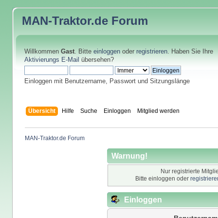
MAN-Traktor.de
Forum
Willkommen
Gast
. Bitte
einloggen
oder
registrieren
. Haben Sie Ihre
Aktivierungs E-Mail
übersehen?
Einloggen mit Benutzername, Passwort und Sitzungslänge
Übersicht
Hilfe
Suche
Einloggen
Mitglied werden
MAN-Traktor.de Forum
Warnung!
Nur registrierte Mitgl
Bitte einloggen oder
registrier
Einloggen