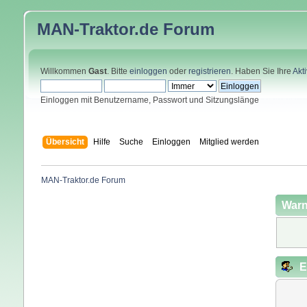
MAN-Traktor.de
Forum
Willkommen
Gast
. Bitte
einloggen
oder
registrieren
. Haben Sie Ihre
Akt
Einloggen mit Benutzername, Passwort und Sitzungslänge
Übersicht
Hilfe
Suche
Einloggen
Mitglied werden
MAN-Traktor.de Forum
Warn
E