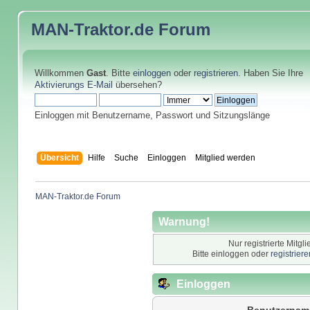
MAN-Traktor.de
Forum
Willkommen
Gast
. Bitte
einloggen
oder
registrieren
. Haben Sie Ihre
Aktivierungs E-Mail
übersehen?
Einloggen mit Benutzername, Passwort und Sitzungslänge
Übersicht
Hilfe
Suche
Einloggen
Mitglied werden
MAN-Traktor.de Forum
Warnung!
Nur registrierte Mitgl
Bitte einloggen oder
registrier
Einloggen