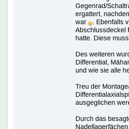
Gegenrad/Schaltr
ergattert, nachdem
war
. Ebenfalls
Abschlussdeckel fü
hatte. Diese muss
Des weiteren wur
Differential, Mäha
und wie sie alle 
Treu der Montage
Differentialaxial
ausgeglichen werd
Durch das besagte
Nadellagerfächen n