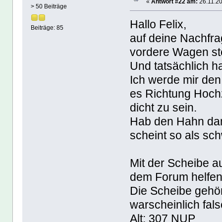
«
Antwort #22 am:
26.11.20
> 50 Beiträge
Hallo Felix,
Beiträge: 85
auf deine Nachfra
vordere Wagen ste
Und tatsächlich ha
Ich werde mir de
es Richtung Hochz
dicht zu sein.
Hab den Hahn dam
scheint so als sc
Mit der Scheibe a
dem Forum helfen
Die Scheibe gehör
warscheinlich fal
Alt: 307 NUP