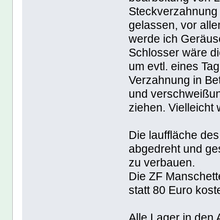
Steckverzahnung a
gelassen, vor all
werde ich Geräus
Schlosser wäre di
um evtl. eines Ta
Verzahnung in Be
und verschweißun
ziehen. Vielleicht
Die lauffläche de
abgedreht und ges
zu verbauen.
Die ZF Manschette
statt 80 Euro kost
Alle Lager in den