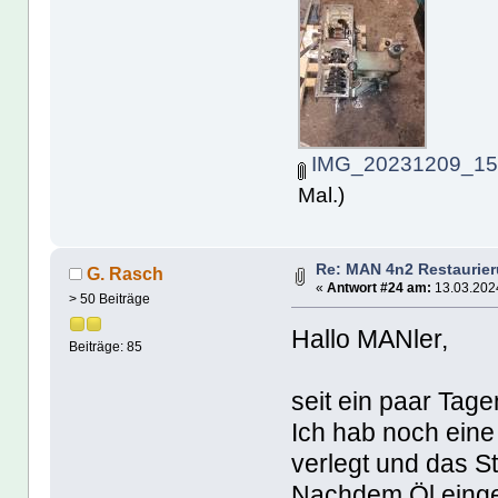
IMG_20231209_153
Mal.)
Re: MAN 4n2 Restaurie
G. Rasch
«
Antwort #24 am:
13.03.2024
> 50 Beiträge
Hallo MANler,
Beiträge: 85
seit ein paar Tag
Ich hab noch ein
verlegt und das S
Nachdem Öl eingef