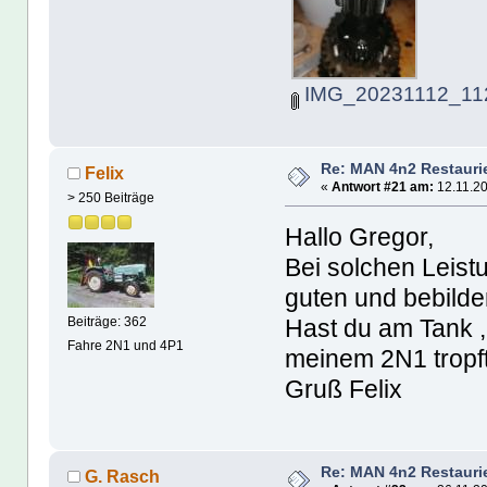
IMG_20231112_112
Re: MAN 4n2 Restauri
Felix
«
Antwort #21 am:
12.11.20
> 250 Beiträge
Hallo Gregor,
Bei solchen Leist
guten und bebilde
Hast du am Tank 
Beiträge: 362
Fahre 2N1 und 4P1
meinem 2N1 tropft
Gruß Felix
Re: MAN 4n2 Restauri
G. Rasch