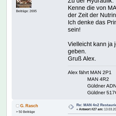
Zu der Hydraulik:
Kenne die von MAN
Beiträge: 2695
der Zeit der Nutri
Ich denke das Prin
sein!
Vielleicht kann j
geben.
Gruß Alex.
Alex fährt MAN 2P1
MAN 4R2
Güldner ADN
Güldner 517
Re: MAN 4n2 Restauri
G. Rasch
«
Antwort #27 am:
13.03.20
> 50 Beiträge