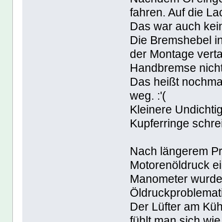
fahren. Auf die L
Das war auch kein 
Die Bremshebel i
der Montage vert
Handbremse nicht
Das heißt nochmal
weg. :'(
Kleinere Undichti
Kupferringe sch
Nach längerem Pro
Motorenöldruck eig
Manometer wurde i
Öldruckproblemati
Der Lüfter am Küh
fühlt man sich wi