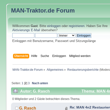
MAN-Traktor.de
Forum
Willkommen
Gast
. Bitte
einloggen
oder
registrieren
. Haben Sie Ihre
Aktivierungs E-Mail
übersehen?
Einloggen mit Benutzername, Passwort und Sitzungslänge
Übersicht
Hilfe
Suche
Einloggen
Mitglied werden
MAN-Traktor.de Forum
»
Allgemeines
»
Restaurierungsberichte
(Modera
Seiten:
1
[
2
]
3
Nach unten
Autor: G. Rasch
Thema: MAN 4n2
0 Mitglieder und 2 Gäste betrachten dieses Thema.
Re: MAN 4n2 Restaurie
G. Rasch