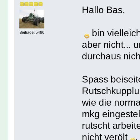
Hallo Bas,
bin viellei
Beiträge: 5486
aber nicht...
durchaus nich
Spass beiseit
Rutschkupplun
wie die norm
mkg eingeste
rutscht arbeit
nicht verölt
,