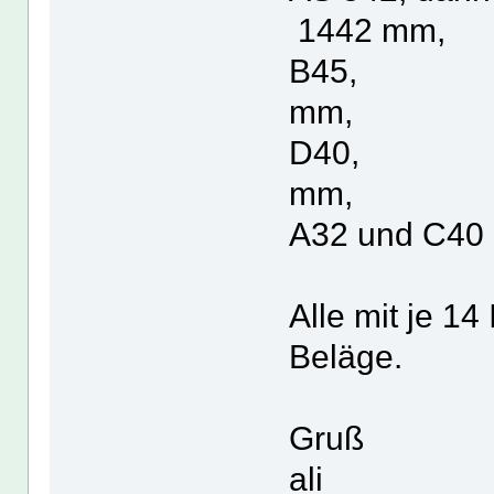
1442 mm,
B45
mm,
D40
mm,
A32 und C40
Alle mit je 1
Beläge.
Gruß
ali