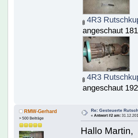
4R3 Rutschkup
angeschaut 181
4R3 Rutschkup
angeschaut 192
Re: Gesteuerte Rutsc
RMW-Gerhard
«
Antwort #2 am:
31.12.201
> 500 Beiträge
Hallo Martin,