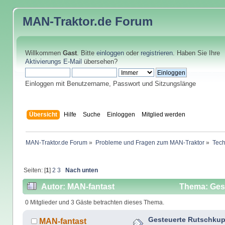
MAN-Traktor.de
Forum
Willkommen
Gast
. Bitte
einloggen
oder
registrieren
. Haben Sie Ihre
Aktivierungs E-Mail
übersehen?
Einloggen mit Benutzername, Passwort und Sitzungslänge
Übersicht
Hilfe
Suche
Einloggen
Mitglied werden
MAN-Traktor.de Forum
»
Probleme und Fragen zum MAN-Traktor
»
Tech
Seiten: [
1
]
2
3
Nach unten
Autor: MAN-fantast
Thema: Gest
0 Mitglieder und 3 Gäste betrachten dieses Thema.
Gesteuerte Rutschku
MAN-fantast