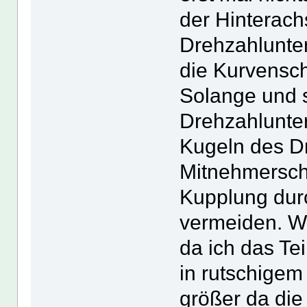
der Hinterach
Drehzahlunte
die Kurvensc
Solange und s
Drehzahlunter
Kugeln des D
Mitnehmersche
Kupplung dur
vermeiden. We
da ich das Te
in rutschigem
größer da die