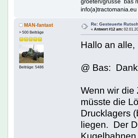
groeten/grüsse bas 
info(a)tractomania.eu 
Re: Gesteuerte Rutsc
MAN-fantast
«
Antwort #12 am:
02.01.20
> 500 Beiträge
Hallo an alle,
@ Bas: Danke 
Beiträge: 5486
Wenn wir die
müsste die Lö
Drucklagers (
liegen. Der D
Kugelbahnen k