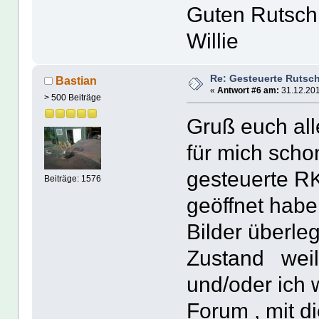
Guten Rutsch
Willie
Re: Gesteuerte Rutsc
Bastian
«
Antwort #6 am:
31.12.201
> 500 Beiträge
Gruß euch all
für mich scho
gesteuerte R
Beiträge: 1576
geöffnet habe
Bilder überle
Zustand weil 
und/oder ich 
Forum , mit d