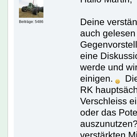
Deine verstän
Beiträge: 5486
auch gelesen 
Gegenvorstel
eine Diskussi
werde und wir
einigen.
Die
RK hauptsächl
Verschleiss e
oder das Poten
auszunutzen? 
verstärkten M