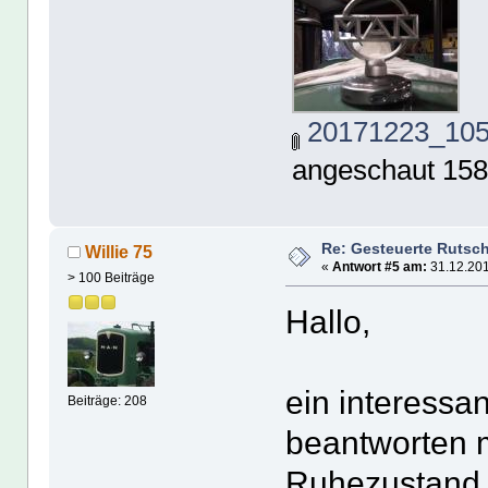
20171223_105
angeschaut 158
Re: Gesteuerte Rutsc
Willie 75
«
Antwort #5 am:
31.12.201
> 100 Beiträge
Hallo,
ein interessa
Beiträge: 208
beantworten 
Ruhezustand 