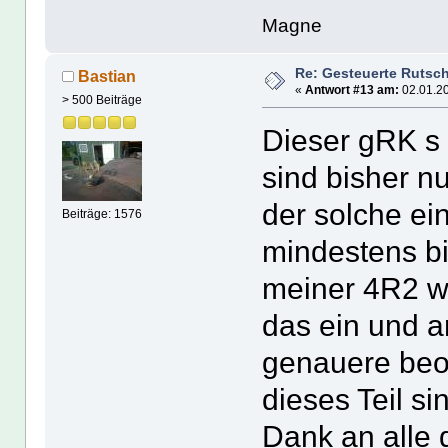
Magne
Re: Gesteuerte Rutsc
Bastian
«
Antwort #13 am:
02.01.20
> 500 Beiträge
Dieser gRK s s
sind bisher n
der solche ei
Beiträge: 1576
mindestens 
meiner 4R2 wi
das ein und a
genauere beo
dieses Teil si
Dank an alle 