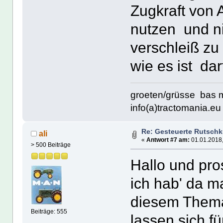
Zugkraft von 
nutzen und ni
verschleiß zu
wie es ist dar
groeten/grüsse bas 
info(a)tractomania.eu 
Re: Gesteuerte Rutsch
ali
«
Antwort #7 am:
01.01.2018,
> 500 Beiträge
Hallo und pro
ich hab' da m
diesem Thema
Beiträge: 555
lassen sich f