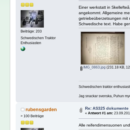
Einer werkstatt in Skelleft
angekommt. Allgemeine meka
getriebeüberzetsungen mit me
Schwedische text. Habe ge
Beiträge: 203
Schwedischen Traktor
Enthusiasten
IMG_0863.jpg
(231.18 KB, 12
Schwedischen traktor enthusiast
Jag snackar svenska, Puhun myös
Re: AS325 dokumente
rubensgarden
«
Antwort #1 am:
23.09.201
> 100 Beiträge
Alle reifendimensuonen und