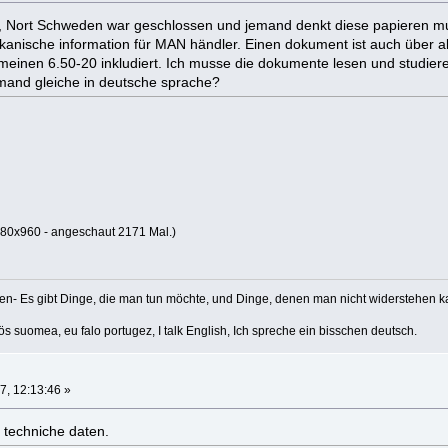
eå, Nort Schweden war geschlossen und jemand denkt diese papieren mu
nische information für MAN händler. Einen dokument ist auch über all
inen 6.50-20 inkludiert. Ich musse die dokumente lesen und studieren so 
mand gleiche in deutsche sprache?
80x960 - angeschaut 2171 Mal.)
en- Es gibt Dinge, die man tun möchte, und Dinge, denen man nicht widerstehen k
 suomea, eu falo portugez, I talk English, Ich spreche ein bisschen deutsch.
7, 12:13:46 »
 techniche daten.