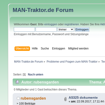
MAN-Traktor.de
Forum
Willkommen
Gast
. Bitte
einloggen
oder
registrieren
. Haben Sie Ihre
Akt
Einloggen mit Benutzername, Passwort und Sitzungslänge
Übersicht
Hilfe
Suche
Einloggen
Mitglied werden
MAN-Traktor.de Forum
»
Probleme und Fragen zum MAN-Traktor
»
Te
Seiten: [
1
]
Nach unten
Autor: rubensgarden
Thema: A
0 Mitglieder und 1 Gast betrachten dieses Thema.
AS325 dokumente
rubensgarden
«
am:
22.09.2017, 17:11:44 
> 100 Beiträge