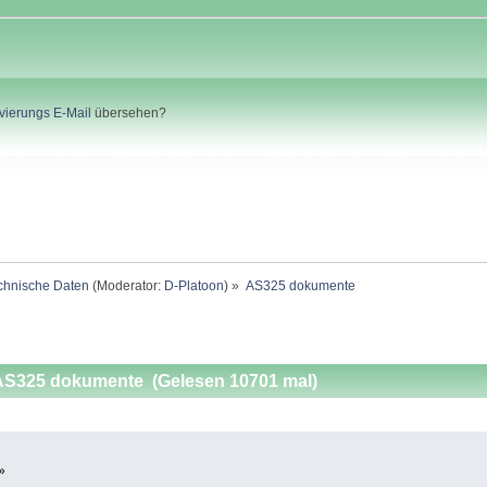
ivierungs E-Mail
übersehen?
chnische Daten
(Moderator:
D-Platoon
) »
AS325 dokumente
S325 dokumente (Gelesen 10701 mal)
»