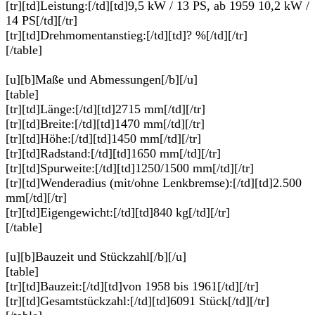
[tr][td]Leistung:[/td][td]9,5 kW / 13 PS, ab 1959 10,2 kW /
14 PS[/td][/tr]
[tr][td]Drehmomentanstieg:[/td][td]? %[/td][/tr]
[/table]
[u][b]Maße und Abmessungen[/b][/u]
[table]
[tr][td]Länge:[/td][td]2715 mm[/td][/tr]
[tr][td]Breite:[/td][td]1470 mm[/td][/tr]
[tr][td]Höhe:[/td][td]1450 mm[/td][/tr]
[tr][td]Radstand:[/td][td]1650 mm[/td][/tr]
[tr][td]Spurweite:[/td][td]1250/1500 mm[/td][/tr]
[tr][td]Wenderadius (mit/ohne Lenkbremse):[/td][td]2.500
mm[/td][/tr]
[tr][td]Eigengewicht:[/td][td]840 kg[/td][/tr]
[/table]
[u][b]Bauzeit und Stückzahl[/b][/u]
[table]
[tr][td]Bauzeit:[/td][td]von 1958 bis 1961[/td][/tr]
[tr][td]Gesamtstückzahl:[/td][td]6091 Stück[/td][/tr]