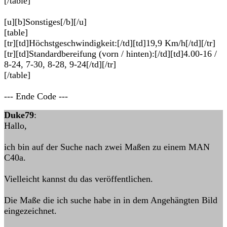
[/table]
[u][b]Sonstiges[/b][/u]
[table]
[tr][td]Höchstgeschwindigkeit:[/td][td]19,9 Km/h[/td][/tr]
[tr][td]Standardbereifung (vorn / hinten):[/td][td]4.00-16 /
8-24, 7-30, 8-28, 9-24[/td][/tr]
[/table]
--- Ende Code ---
Duke79
:
Hallo,
ich bin auf der Suche nach zwei Maßen zu einem MAN
C40a.
Vielleicht kannst du das veröffentlichen.
Die Maße die ich suche habe in in dem Angehängten Bild
eingezeichnet.