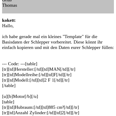
Thomas
kokett
:
Hallo,
ich habe gerade mal ein kleines "Template" für die
Basisdaten der Schlepper vorbereitet. Diese könnt ihr
einfach kopieren und mit den Daten eurer Schlepper füllen:
--- Code: ---[table]
[tr][td]Hersteller:[/td][td]MAN[/td][/tr]
[tr][td]Modellreihe:[/td][td]F[/td][/tr]
[tr][td]Modell:[/td][td]2 F 1[/td][/tr]
[/table]
[u][b]Motor[/b][/u]
[table]
[tr][td]Hubraum:[/td][td]885 cm³[/td][/tr]
[tr][td]Anzahl Zylinder:[/td][td]2[/td][/tr]