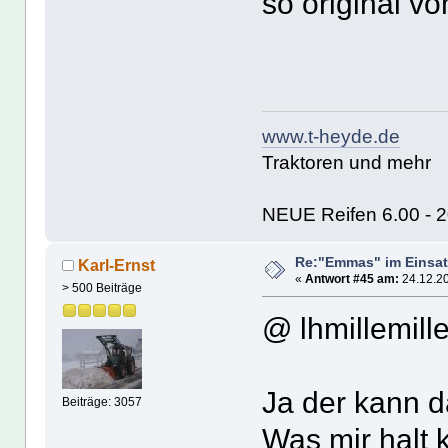
so original v
www.t-heyde.de
Traktoren und mehr
NEUE Reifen 6.00 - 20
Re:"Emmas" im Einsat
Karl-Ernst
«
Antwort #45 am:
24.12.20
> 500 Beiträge
@ lhmillemill
Ja der kann d
Beiträge: 3057
Was mir halt 