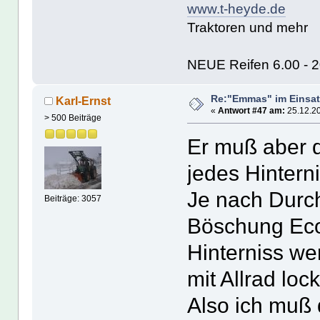
www.t-heyde.de
Traktoren und mehr
NEUE Reifen 6.00 - 20
Re:"Emmas" im Einsat
Karl-Ernst
«
Antwort #47 am:
25.12.20
> 500 Beiträge
Er muß aber 
jedes Hintern
Je nach Durc
Beiträge: 3057
Böschung Eco
Hinterniss we
mit Allrad lo
Also ich muß d