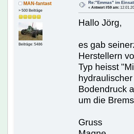
Re:"Emmas" im Einsat
MAN-fantast
«
Antwort #59 am:
12.01.20
> 500 Beiträge
Hallo Jörg,
es gab seiner
Beiträge: 5486
Herstellern 
Typ heisst "M
hydraulischer
Bodendruck a
um die Brems
Gruss
Magne