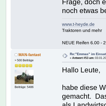
Frage, doch e
noch etwas be
www.t-heyde.de
Traktoren und mehr
NEUE Reifen 6.00 - 20
Re:"Emmas" im Einsat
MAN-fantast
«
Antwort #53 am:
03.01.20
> 500 Beiträge
Hallo Leute,
habe diese 
Beiträge: 5486
gemacht. Das 
als Landwirt