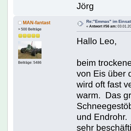
Jörg
Re:"Emmas" im Einsat
MAN-fantast
«
Antwort #56 am:
03.01.20
> 500 Beiträge
Hallo Leo,
beim trocken
Beiträge: 5486
von Eis über 
wird oft fast 
warm. Das grö
Schneegestöb
und Endrohr.
sehr beschäfti