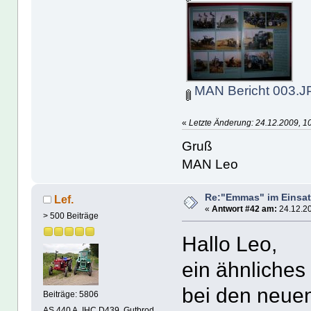
MAN Bericht 003.
«
Letzte Änderung: 24.12.2009, 1
Gruß
MAN Leo
Re:"Emmas" im Einsat
Lef.
«
Antwort #42 am:
24.12.20
> 500 Beiträge
Hallo Leo,
ein ähnliches
bei den neue
Beiträge: 5806
AS 440 A, IHC D439, Gutbrod