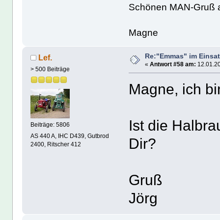
Schönen MAN-Gruß 
Magne
Re:"Emmas" im Einsat
Lef.
«
Antwort #58 am:
12.01.20
> 500 Beiträge
Magne, ich bi
Ist die Halbr
Beiträge: 5806
AS 440 A, IHC D439, Gutbrod
Dir?
2400, Ritscher 412
Gruß
Jörg