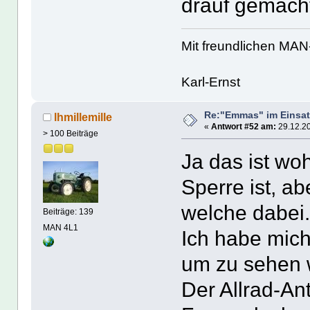
drauf gemacht
Mit freundlichen MA
Karl-Ernst
Re:"Emmas" im Einsat
lhmillemille
«
Antwort #52 am:
29.12.20
> 100 Beiträge
Ja das ist wo
Sperre ist, ab
welche dabei
Beiträge: 139
MAN 4L1
Ich habe mich 
um zu sehen w
Der Allrad-Ant