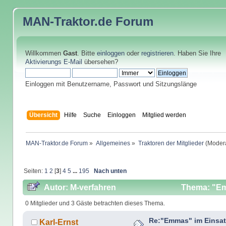
MAN-Traktor.de
Forum
Willkommen
Gast
. Bitte
einloggen
oder
registrieren
. Haben Sie Ihre
Aktivierungs E-Mail
übersehen?
Einloggen mit Benutzername, Passwort und Sitzungslänge
Übersicht
Hilfe
Suche
Einloggen
Mitglied werden
MAN-Traktor.de Forum
»
Allgemeines
»
Traktoren der Mitglieder
(Modera
Seiten:
1
2
[
3
]
4
5
...
195
Nach unten
Autor: M-verfahren
Thema: "Em
0 Mitglieder und 3 Gäste betrachten dieses Thema.
Re:"Emmas" im Einsat
Karl-Ernst