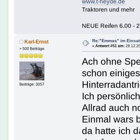
www.t-heyde.de
Traktoren und mehr
NEUE Reifen 6.00 - 20
Re:"Emmas" im Einsat
Karl-Ernst
«
Antwort #51 am:
28.12.20
> 500 Beiträge
Ach ohne Spe
schon einiges
Hinterradantr
Beiträge: 3057
Ich persönlic
Allrad auch n
Einmal wars b
da hatte ich 