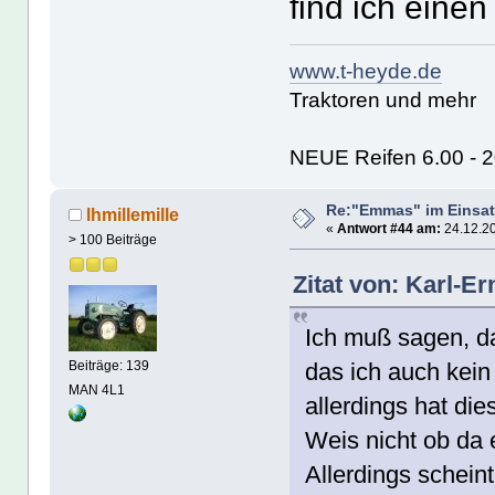
find ich eine
www.t-heyde.de
Traktoren und mehr
NEUE Reifen 6.00 - 20
Re:"Emmas" im Einsat
lhmillemille
«
Antwort #44 am:
24.12.20
> 100 Beiträge
Zitat von: Karl-E
Ich muß sagen, da
das ich auch kein
Beiträge: 139
MAN 4L1
allerdings hat di
Weis nicht ob da
Allerdings scheint