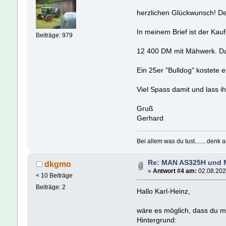
herzlichen Glückwunsch! Der 
In meinem Brief ist der Kau
Beiträge: 979
12 400 DM mit Mähwerk. D
Ein 25er "Bulldog" kostete e
Viel Spass damit und lass 
Gruß
Gerhard
Bei allem was du tust........denk
Re: MAN AS325H und
dkgmo
«
Antwort #4 am:
02.08.202
< 10 Beiträge
Beiträge: 2
Hallo Karl-Heinz,
wäre es möglich, dass du mi
Hintergrund: