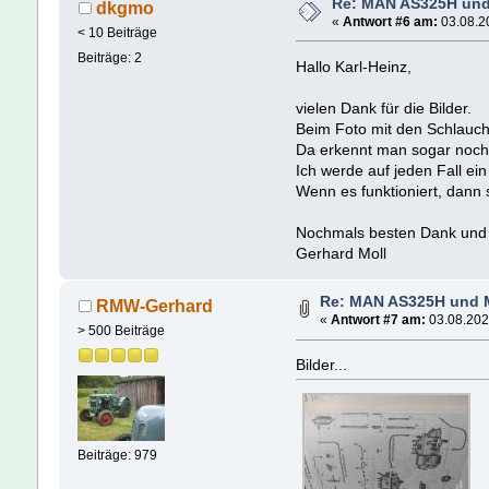
Re: MAN AS325H un
dkgmo
«
Antwort #6 am:
03.08.20
< 10 Beiträge
Beiträge: 2
Hallo Karl-Heinz,
vielen Dank für die Bilder.
Beim Foto mit den Schlauchs
Da erkennt man sogar noch
Ich werde auf jeden Fall e
Wenn es funktioniert, dann s
Nochmals besten Dank und 
Gerhard Moll
Re: MAN AS325H und
RMW-Gerhard
«
Antwort #7 am:
03.08.202
> 500 Beiträge
Bilder...
Beiträge: 979