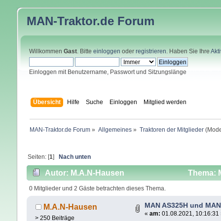
MAN-Traktor.de
Forum
Willkommen
Gast
. Bitte
einloggen
oder
registrieren
. Haben Sie Ihre
Akt
Einloggen mit Benutzername, Passwort und Sitzungslänge
Übersicht
Hilfe
Suche
Einloggen
Mitglied werden
MAN-Traktor.de Forum
»
Allgemeines
»
Traktoren der Mitglieder
(Mode
Seiten: [
1
]
Nach unten
Autor: M.A.N-Hausen
Thema: 
0 Mitglieder und 2 Gäste betrachten dieses Thema.
MAN AS325H und MAN
M.A.N-Hausen
«
am:
01.08.2021, 10:16:31
> 250 Beiträge