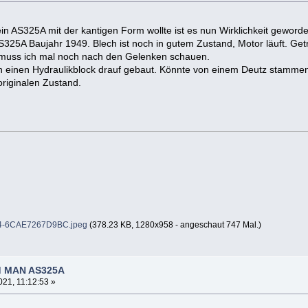
n AS325A mit der kantigen Form wollte ist es nun Wirklichkeit gewor
25A Baujahr 1949. Blech ist noch in gutem Zustand, Motor läuft. Getr
 muss ich mal noch nach den Gelenken schauen.
ch einen Hydraulikblock drauf gebaut. Könnte von einem Deutz stamme
originalen Zustand.
-6CAE7267D9BC.jpeg
(378.23 KB, 1280x958 - angeschaut 747 Mal.)
d MAN AS325A
21, 11:12:53 »