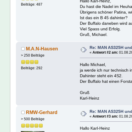
Hallo Karl-Heinz,
Beiträge: 487
Du hast die Nadel im Heuha
Übrigens schöner Patina, w
Ist das ein B 45 dahinter?
Der Buffalo daneben wird a
Viel Spass und Erfolg.
Gruß, Michael.
Re: MAN AS325H un
M.A.N-Hausen
«
Antwort #2 am:
01.08.20
> 250 Beiträge
Hallo Michael,
Beiträge: 292
ja werde ich nur technisch 
Dahinter steht ein 4S2.
Der Buffalo hat einen Fors
Gruß
Karl-Heinz
Re: MAN AS325H un
RMW-Gerhard
«
Antwort #3 am:
01.08.20
> 500 Beiträge
Hallo Karl-Heinz