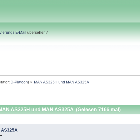
ivierungs E-Mail
übersehen?
rator:
D-Platoon
) »
MAN AS325H und MAN AS325A
MAN AS325H und MAN AS325A (Gelesen 7166 mal)
 AS325A
 »