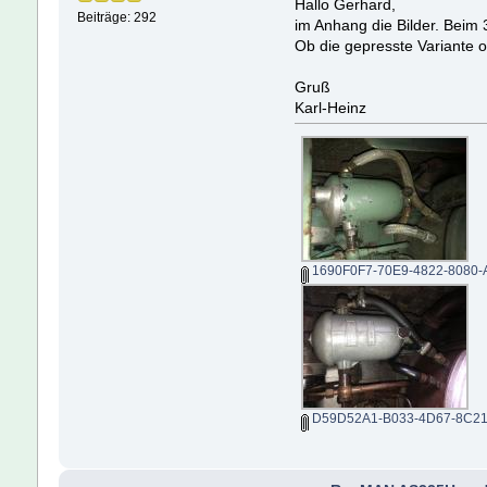
Hallo Gerhard,
Beiträge: 292
im Anhang die Bilder. Beim
Ob die gepresste Variante o
Gruß
Karl-Heinz
1690F0F7-70E9-4822-8080-
D59D52A1-B033-4D67-8C21