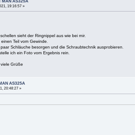
d MAN AS325A
21, 19:16:57 »
chellen sieht der Ringnippel aus wie bei mir.
 einen Teil vom Gewinde.
in paar Schläuche besorgen und die Schraubtechnik ausprobieren.
telle ich ein Foto vom Ergebnis rein.
viele Grüße
 MAN AS325A
1, 20:48:27 »