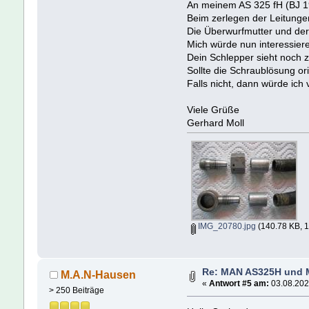
An meinem AS 325 fH (BJ 19
Beim zerlegen der Leitungen
Die Überwurfmutter und der R
Mich würde nun interessiere
Dein Schlepper sieht noch zi
Sollte die Schraublösung or
Falls nicht, dann würde ich
Viele Grüße
Gerhard Moll
IMG_20780.jpg
(140.78 KB, 1
Re: MAN AS325H und
M.A.N-Hausen
«
Antwort #5 am:
03.08.202
> 250 Beiträge