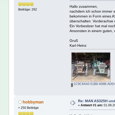
Hallo zusammen,
Beiträge: 292
nachdem ich schon immer ei
bekommen in Form eines AS3
überschalten. Vorderachse
Ein Vorbesitzer hat mal no
Ansonsten in einem guten, 
Gruß
Karl-Heinz
1C9C84A0-51B8-408B-ADD4
Re: MAN AS325H un
hobbyman
«
Antwort #1 am:
01.08.20
> 250 Beiträge