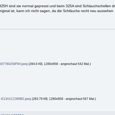
 325H sind sie normal gepresst und beim 325A sind Schlauchschellen d
riginal ist, kann ich nicht sagen, da die Schläuche recht neu aussehen.
A97780258F94.jpeg
(284.6 KB, 1280x958 - angeschaut 542 Mal.)
-E13A1C2389B2.jpeg
(283.79 KB, 1280x958 - angeschaut 567 Mal.)