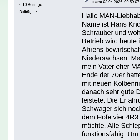
«
am:
08.04.2026, 00:59:07
< 10 Beiträge
Beiträge: 4
Hallo MAN-Liebhabe
Name ist Hans Knobl
Schrauber und wohn
Betrieb wird heut
Ahrens bewirtschaft
Niedersachsen. Me
mein Vater eher MA
Ende der 70er hatt
mit neuen Kolbenr
danach sehr gute D
leistete. Die Erfah
Schwager sich noc
dem Hofe vier 4R3 
möchte. Alle Schle
funktionsfähig. Um 