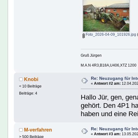
Foto_2026-04-09_101926.jpg
(
Gruß Jürgen
M.A.N 4R3,B18A,U406,XTZ 1200
Re: Neuzugang für In
Knobi
«
Antwort #2 am:
12.04.202
< 10 Beiträge
Beiträge: 4
Hallo Jür, gen, gen
gehört. Den 4P1 hat
haben und eine R
Re: Neuzugang für In
M-verfahren
«
Antwort #3 am:
13.05.202
> 500 Beiträge