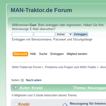
MAN-Traktor.de
Forum
Willkommen
Gast
. Bitte
einloggen
oder
registrieren
. Haben Sie Ihre
Aktivierungs E-Mail
übersehen?
Einloggen mit Benutzername, Passwort und Sitzungslänge
Übersicht
Hilfe
Suche
Einloggen
Mitglied werden
MAN-Traktor.de Forum
»
Probleme und Fragen zum MAN-Traktor
»
Vers
Seiten: [
1
]
Nach unten
Autor: Knobi
Thema: Neuzugang 
0 Mitglieder und 3 Gäste betrachten dieses Thema.
Neuzugang für Intere
Knobi