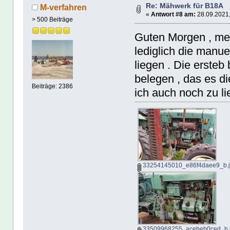
Re: Mähwerk für B18A
M-verfahren
«
Antwort #8 am:
28.09.2021,
> 500 Beiträge
Guten Morgen , me
lediglich die manu
liegen . Die ersteb
belegen , das es d
Beiträge: 2386
ich auch noch zu li
33254145010_e86f4daee9_b.
33509968255_acebeb0ced_b.