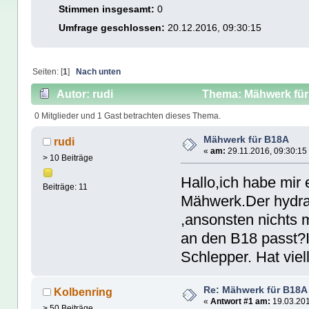
Stimmen insgesamt:
0
Umfrage geschlossen:
20.12.2016, 09:30:15
Seiten: [
1
]
Nach unten
Autor: rudi
Thema: Mähwerk für
0 Mitglieder und 1 Gast betrachten dieses Thema.
Mähwerk für B18A
rudi
«
am:
29.11.2016, 09:30:15
> 10 Beiträge
Hallo,ich habe mir
Beiträge: 11
Mähwerk.Der hydra
,ansonsten nichts
an den B18 passt?
Schlepper. Hat vie
Re: Mähwerk für B18A
Kolbenring
«
Antwort #1 am:
19.03.201
> 50 Beiträge