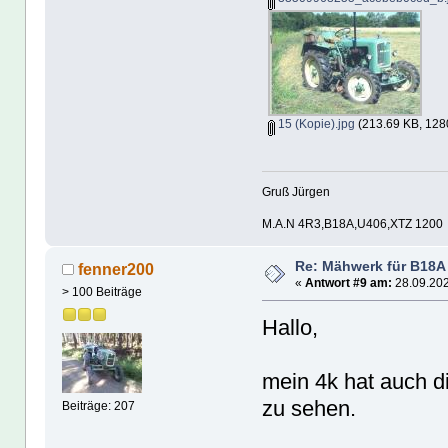
15 (Kopie).jpg
(213.69 KB, 128
Gruß Jürgen
M.A.N 4R3,B18A,U406,XTZ 1200
Re: Mähwerk für B18A
fenner200
«
Antwort #9 am:
28.09.202
> 100 Beiträge
Hallo,
mein 4k hat auch d
zu sehen.
Beiträge: 207