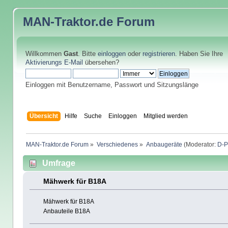
MAN-Traktor.de
Forum
Willkommen
Gast
. Bitte
einloggen
oder
registrieren
. Haben Sie Ihre
Aktivierungs E-Mail
übersehen?
Einloggen mit Benutzername, Passwort und Sitzungslänge
Übersicht
Hilfe
Suche
Einloggen
Mitglied werden
MAN-Traktor.de Forum
»
Verschiedenes
»
Anbaugeräte
(Moderator:
D-P
Umfrage
Mähwerk für B18A
Mähwerk für B18A
Anbauteile B18A