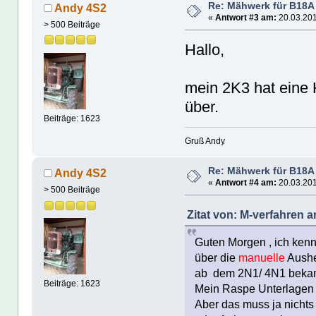
Re: Mähwerk für B18A
Andy 4S2
«
Antwort #3 am:
20.03.201
> 500 Beiträge
Hallo,
mein 2K3 hat eine 
über.
Beiträge: 1623
Gruß Andy
Re: Mähwerk für B18A
Andy 4S2
«
Antwort #4 am:
20.03.201
> 500 Beiträge
Zitat von: M-verfahren a
Guten Morgen , ich ken
über die
manuelle
Ausheb
ab dem 2N1/ 4N1 bekan
Beiträge: 1623
Mein Raspe Unterlagen 
Aber das muss ja nicht