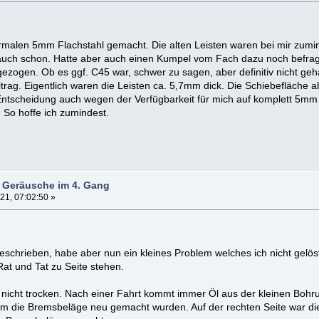
ormalen 5mm Flachstahl gemacht. Die alten Leisten waren bei mir zumi
uch schon. Hatte aber auch einen Kumpel vom Fach dazu noch befragt
zogen. Ob es ggf. C45 war, schwer zu sagen, aber definitiv nicht gehär
eitrag. Eigentlich waren die Leisten ca. 5,7mm dick. Die Schiebefläche 
ntscheidung auch wegen der Verfügbarkeit für mich auf komplett 5mm z
. So hoffe ich zumindest.
- Geräusche im 4. Gang
21, 07:02:50 »
geschrieben, habe aber nun ein kleines Problem welches ich nicht gel
Rat und Tat zu Seite stehen.
rd nicht trocken. Nach einer Fahrt kommt immer Öl aus der kleinen Boh
m die Bremsbeläge neu gemacht wurden. Auf der rechten Seite war die