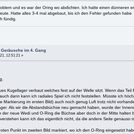
Problem und es war der Oring wo abdichten. Ich hatte einen dünneren e
eute. Hatte alles 3-4 mal abgebaut, bis ich den Fehler gefunden habe.
h fündig.
- Geräusche im 4. Gang
21, 12:51:21 »
g.
s Kugellager verbaut welches fest auf der Welle sitzt. Wenn das Teil P
uch dann kann ich radiales Spiel ich nicht feststellen. Müsste ich hö
e Markierung im ersten Bild) auch noch genug Luft trotz nicht vorhand
ager. Als wir die Abstandsbüchse neu gemacht haben, wurde der Inne
e der neue Wedi und O-Ring die Büchse aber doch in der Mitte halten bis
rstehen kann ich das eigentlich nicht, da die andere Seite genauso is
oten Punkt im zweiten Bild markiert, wo ich den O-Ring eingesetzt habe.