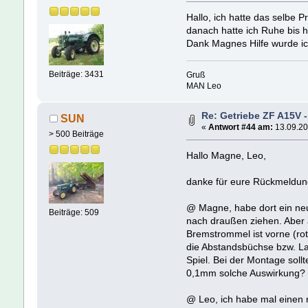
Hallo, ich hatte das selbe 
danach hatte ich Ruhe bis h
Dank Magnes Hilfe wurde ic
Beiträge: 3431
Gruß
MAN Leo
Re: Getriebe ZF A15V 
SUN
«
Antwort #44 am:
13.09.20
> 500 Beiträge
Hallo Magne, Leo,
danke für eure Rückmeldun
@ Magne, habe dort ein neue
Beiträge: 509
nach draußen ziehen. Aber a
Bremstrommel ist vorne (rot
die Abstandsbüchse bzw. L
Spiel. Bei der Montage sollt
0,1mm solche Auswirkung? ve
@ Leo, ich habe mal einen r