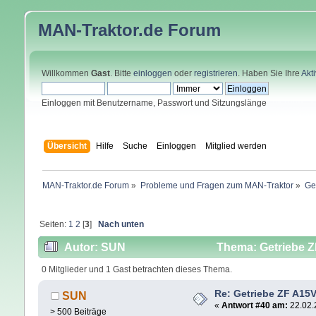
MAN-Traktor.de
Forum
Willkommen
Gast
. Bitte
einloggen
oder
registrieren
. Haben Sie Ihre
Akt
Einloggen mit Benutzername, Passwort und Sitzungslänge
Übersicht
Hilfe
Suche
Einloggen
Mitglied werden
MAN-Traktor.de Forum
»
Probleme und Fragen zum MAN-Traktor
»
Ge
Seiten:
1
2
[
3
]
Nach unten
Autor: SUN
Thema: Getriebe Z
0 Mitglieder und 1 Gast betrachten dieses Thema.
Re: Getriebe ZF A15V
SUN
«
Antwort #40 am:
22.02.
> 500 Beiträge