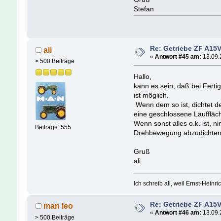
Stefan
Re: Getriebe ZF A15V
ali
«
Antwort #45 am:
13.09.
> 500 Beiträge
Hallo,
kann es sein, daß bei Ferti
ist möglich.
Wenn dem so ist, dichtet d
eine geschlossene Lauffläc
Wenn sonst alles o.k. ist, 
Beiträge: 555
Drehbewegung abzudichten
Gruß
ali
Ich schreib ali, weil Ernst-Heinric
Re: Getriebe ZF A15V
man leo
«
Antwort #46 am:
13.09.
> 500 Beiträge