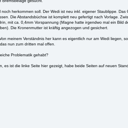
e Bremsbeläge gesucht.
Öl noch herkommen soll. Der Wedi ist neu inkl. eigener Staublippe. Da
ssen. Die Abstandsbüchse ist komplett neu gefertigt nach Vorlage. Zwi
in, mit ca. 0,4mm Vorspannung (Magne hatte irgendwo mal ein Bild d
eiben). Die Kronenmutter ist kräftig angezogen und gesichert.
n. Von meinem Verständnis her kann es eigentlich nur am Wedi liegen, 
 das nun zum dritten mal offen.
leiche Problematik gehabt?
n, es ist die linke Seite hier gezeigt, habe beide Seiten auf neuen Stan