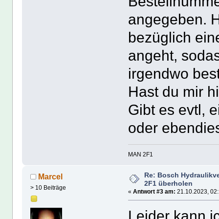
Bestellnumme
angegeben. Hi
bezüglich ei
angeht, soda
irgendwo best
Hast du mir h
Gibt es evtl, 
oder ebendie
MAN 2F1
Re: Bosch Hydraulikve
Marcel
2F1 überholen
> 10 Beiträge
«
Antwort #3 am:
21.10.2023, 02:
Leider kann ic