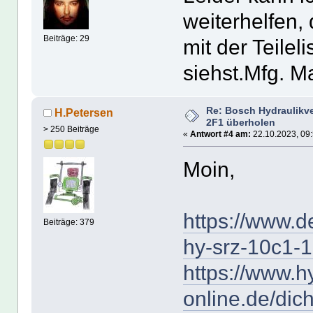
weiterhelfen, 
Beiträge: 29
mit der Teilel
siehst.Mfg. M
Re: Bosch Hydraulikve
H.Petersen
2F1 überholen
> 250 Beiträge
«
Antwort #4 am:
22.10.2023, 09:
Moin,
https://www.d
Beiträge: 379
hy-srz-10c1-1
https://www.h
online.de/dic