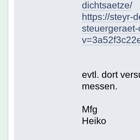
dichtsaetze/
https://steyr-
steuergeraet-
v=3a52f3c22
evtl. dort ve
messen.
Mfg
Heiko