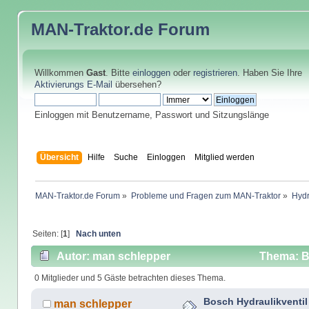
MAN-Traktor.de
Forum
Willkommen
Gast
. Bitte
einloggen
oder
registrieren
. Haben Sie Ihre
Aktivierungs E-Mail
übersehen?
Einloggen mit Benutzername, Passwort und Sitzungslänge
Übersicht
Hilfe
Suche
Einloggen
Mitglied werden
MAN-Traktor.de Forum
»
Probleme und Fragen zum MAN-Traktor
»
Hydr
Seiten: [
1
]
Nach unten
Autor: man schlepper
Thema: Bo
24927 mal)
0 Mitglieder und 5 Gäste betrachten dieses Thema.
Bosch Hydraulikventil
man schlepper