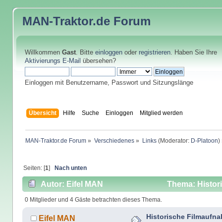
MAN-Traktor.de
Forum
Willkommen
Gast
. Bitte
einloggen
oder
registrieren
. Haben Sie Ihre
Aktivierungs E-Mail
übersehen?
Einloggen mit Benutzername, Passwort und Sitzungslänge
Übersicht
Hilfe
Suche
Einloggen
Mitglied werden
MAN-Traktor.de Forum
»
Verschiedenes
»
Links
(Moderator:
D-Platoon
)
Seiten: [
1
]
Nach unten
Autor: Eifel MAN
Thema: Histor
0 Mitglieder und 4 Gäste betrachten dieses Thema.
Historische Filmauf
Eifel MAN