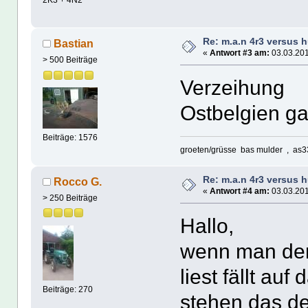
Re: m.a.n 4r3 versus 
Bastian
«
Antwort #3 am:
03.03.201
> 500 Beiträge
Verzeihung h
Ostbelgien ga
Beiträge: 1576
groeten/grüsse bas mulder , as3
Re: m.a.n 4r3 versus 
Rocco G.
«
Antwort #4 am:
03.03.201
> 250 Beiträge
Hallo,
wenn man den 
liest fällt a
Beiträge: 270
stehen das de