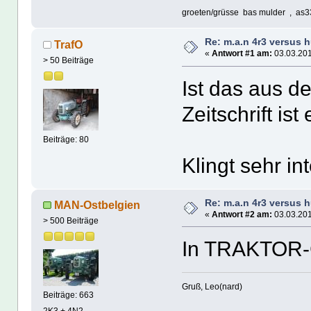
groeten/grüsse bas mulder , as3
Re: m.a.n 4r3 versus 
TrafO
«
Antwort #1 am:
03.03.201
> 50 Beiträge
Ist das aus d
Zeitschrift ist
Beiträge: 80
Klingt sehr in
Re: m.a.n 4r3 versus 
MAN-Ostbelgien
«
Antwort #2 am:
03.03.201
> 500 Beiträge
In TRAKTOR-
Gruß, Leo(nard)
Beiträge: 663
2K3 + 4N2