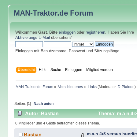
MAN-Traktor.de
Forum
Willkommen
Gast
. Bitte
einloggen
oder
registrieren
. Haben Sie Ihre
Aktivierungs E-Mail
übersehen?
Einloggen mit Benutzername, Passwort und Sitzungslänge
Übersicht
Hilfe
Suche
Einloggen
Mitglied werden
MAN-Traktor.de Forum
»
Verschiedenes
»
Links
(Moderator:
D-Platoon
)
Seiten: [
1
]
Nach unten
Autor: Bastian
Thema: m.a.n 4r
0 Mitglieder und 4 Gäste betrachten dieses Thema.
m.a.n 4r3 versus huerl
Bastian