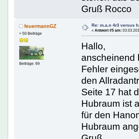
Gruß Rocco
Re: m.a.n 4r3 versus 
feuermannGZ
«
Antwort #5 am:
03.03.201
> 50 Beiträge
Hallo,
anscheinend h
Beiträge: 69
Fehler eingesc
den Allradant
Seite 17 hat 
Hubraum ist 
für den Hano
Hubraum ang
Gruß.