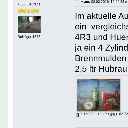
«
am:
03.03.2016, 12:44:23 »
> 500 Beiträge
Im aktuelle A
ein vergleic
4R3 und Hue
Beiträge: 1576
ja ein 4 Zylin
Brennmulden 
2,5 ltr Hubra
20160303_123851.jpg
(162.72