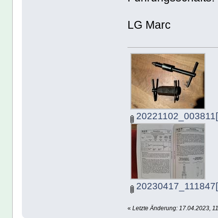
LG Marc
20221102_003811[1
20230417_111847[1
«
Letzte Änderung: 17.04.2023, 11