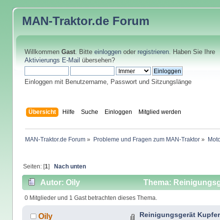
MAN-Traktor.de
Forum
Willkommen
Gast
. Bitte
einloggen
oder
registrieren
. Haben Sie Ihre
Aktivierungs E-Mail
übersehen?
Einloggen mit Benutzername, Passwort und Sitzungslänge
Übersicht
Hilfe
Suche
Einloggen
Mitglied werden
MAN-Traktor.de Forum
»
Probleme und Fragen zum MAN-Traktor
»
Moto
Seiten: [
1
]
Nach unten
Autor: Oily
Thema: Reinigungsg
0 Mitglieder und 1 Gast betrachten dieses Thema.
Reinigungsgerät Kupfe
Oily