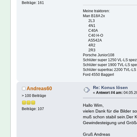
Beiträge: 161
Meine traktoren:
Man B18A 2x
2L3
4N1
C40A
C40 H-O
AS542A
4R2
2R3
Porsche Junior108
Schlüter super 1250 VL-LS spez
Schlüter super 1900 TVL-LS spe
Schlüter supertrac 2200 TVL-LS
Ford 4550 Baggerl
Re: Konus lösen
Andreas60
«
Antwort #4 am:
04.05.20
> 100 Beiträge
Hallo Wim,
Beiträge: 107
vielen Dank für die Bilder 
muß schon stabil sein.Der K
Gewindesteigung und Größe 
Gruß Andreas