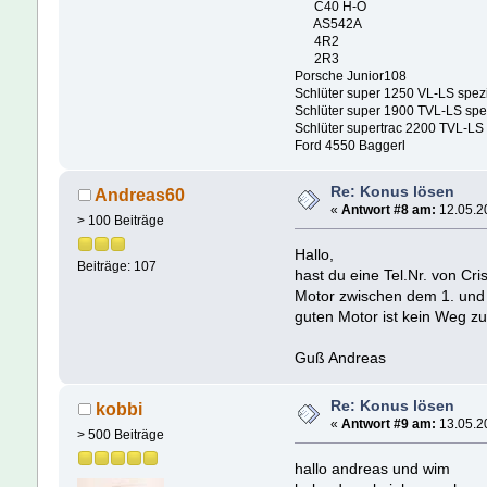
C40 H-O
AS542A
4R2
2R3
Porsche Junior108
Schlüter super 1250 VL-LS spez
Schlüter super 1900 TVL-LS spe
Schlüter supertrac 2200 TVL-LS
Ford 4550 Baggerl
Re: Konus lösen
Andreas60
«
Antwort #8 am:
12.05.20
> 100 Beiträge
Hallo,
Beiträge: 107
hast du eine Tel.Nr. von C
Motor zwischen dem 1. und 2
guten Motor ist kein Weg zu
Guß Andreas
Re: Konus lösen
kobbi
«
Antwort #9 am:
13.05.20
> 500 Beiträge
hallo andreas und wim