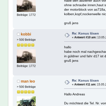
habe den abzieher auch vo
ohne schraube innen,haut s
der motorblock von as718a,
kolben,kopf,nockenwelle nic
Beiträge: 1772
gruß jens
Re: Konus lösen
kobbi
«
Antwort #10 am:
13.05.
> 500 Beiträge
hallo
habe noch mal nachgeschaut.
in güldner und fahr d17 ist 
gruß jens
Beiträge: 1772
Re: Konus lösen
man leo
«
Antwort #11 am:
15.05.
> 500 Beiträge
Hallo Andreas
Du möchtest die Tel. Nr. vo