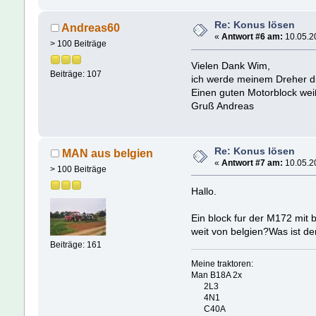
Re: Konus lösen
Andreas60
«
Antwort #6 am:
10.05.20
> 100 Beiträge
Vielen Dank Wim,
Beiträge: 107
ich werde meinem Dreher di
Einen guten Motorblock wei
Gruß Andreas
Re: Konus lösen
MAN aus belgien
«
Antwort #7 am:
10.05.20
> 100 Beiträge
Hallo.
Ein block fur der M172 mit 
weit von belgien?Was ist d
Beiträge: 161
Meine traktoren:
Man B18A 2x
2L3
4N1
C40A