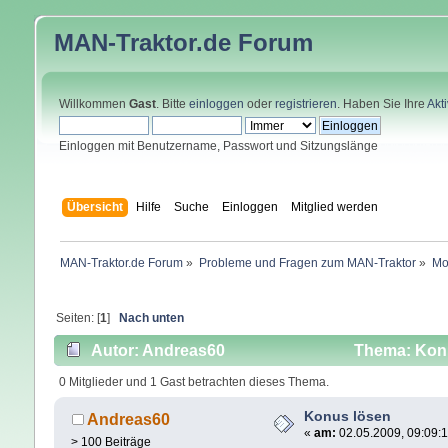
MAN-Traktor.de
Forum
Willkommen
Gast
. Bitte
einloggen
oder
registrieren
. Haben Sie Ihre
Akt
Einloggen mit Benutzername, Passwort und Sitzungslänge
Übersicht
Hilfe
Suche
Einloggen
Mitglied werden
MAN-Traktor.de Forum
»
Probleme und Fragen zum MAN-Traktor
»
Mo
Seiten: [
1
]
Nach unten
Autor: Andreas60
Thema: Konu
0 Mitglieder und 1 Gast betrachten dieses Thema.
Konus lösen
Andreas60
«
am:
02.05.2009, 09:09:1
> 100 Beiträge