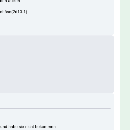
uben außen.
gehäse(2d10-1).
al und habe sie nicht bekommen.