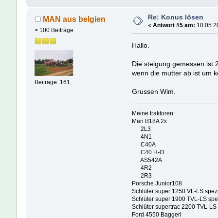
Re: Konus lösen
MAN aus belgien
«
Antwort #5 am:
10.05.20
> 100 Beiträge
Hallo.
Die steigung gemessen ist
wenn die mutter ab ist um k
Beiträge: 161
Grussen Wim.
Meine traktoren:
Man B18A 2x
2L3
4N1
C40A
C40 H-O
AS542A
4R2
2R3
Porsche Junior108
Schlüter super 1250 VL-LS spez
Schlüter super 1900 TVL-LS spe
Schlüter supertrac 2200 TVL-LS
Ford 4550 Baggerl