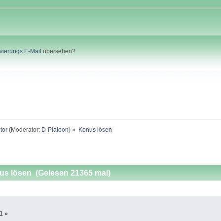
ivierungs E-Mail
übersehen?
tor
(Moderator:
D-Platoon
) »
Konus lösen
s lösen (Gelesen 21365 mal)
1 »