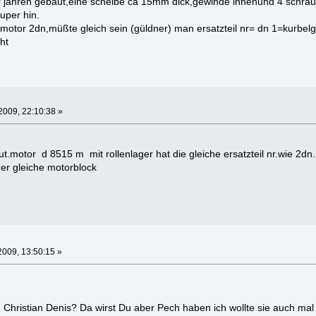
r jahren gebaut,eine scheibe ca 15mm dick,gewinde innenund 4 schra
uper hin.
motor 2dn,müßte gleich sein (güldner) man ersatzteil nr= dn 1=kurbel
ht
2009, 22:10:38 »
motor d 8515 m mit rollenlager hat die gleiche ersatzteil nr.wie 2dn.
der gleiche motorblock
2009, 13:50:15 »
n Christian Denis? Da wirst Du aber Pech haben ich wollte sie auch m