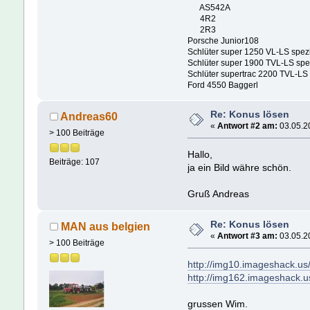
AS542A
4R2
2R3
Porsche Junior108
Schlüter super 1250 VL-LS spez
Schlüter super 1900 TVL-LS spe
Schlüter supertrac 2200 TVL-LS
Ford 4550 Baggerl
Re: Konus lösen
Andreas60
«
Antwort #2 am:
03.05.20
> 100 Beiträge
Hallo,
Beiträge: 107
ja ein Bild währe schön.
Gruß Andreas
Re: Konus lösen
MAN aus belgien
«
Antwort #3 am:
03.05.20
> 100 Beiträge
http://img10.imageshack.u
http://img162.imageshack.
grussen Wim.