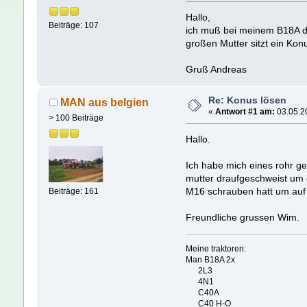
Hallo,
Beiträge: 107
ich muß bei meinem B18A d
großen Mutter sitzt ein Ko
Gruß Andreas
Re: Konus lösen
MAN aus belgien
«
Antwort #1 am:
03.05.20
> 100 Beiträge
Hallo.
Ich habe mich eines rohr g
mutter draufgeschweist um 
M16 schrauben hatt um auf d
Beiträge: 161
Freundliche grussen Wim.
Meine traktoren:
Man B18A 2x
2L3
4N1
C40A
C40 H-O