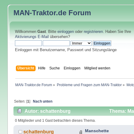
MAN-Traktor.de
Forum
Willkommen
Gast
. Bitte
einloggen
oder
registrieren
. Haben Sie Ihre
Aktivierungs E-Mail
übersehen?
Einloggen mit Benutzername, Passwort und Sitzungslänge
Übersicht
Hilfe
Suche
Einloggen
Mitglied werden
MAN-Traktor.de Forum
»
Probleme und Fragen zum MAN-Traktor
»
Moto
Seiten: [
1
]
Nach unten
Autor: schattenburg
Thema: Man
0 Mitglieder und 1 Gast betrachten dieses Thema.
Manschette
schattenburg