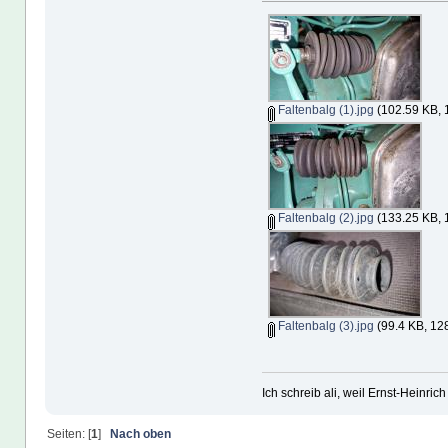
Faltenbalg (1).jpg
(102.59 KB, 
Faltenbalg (2).jpg
(133.25 KB, 
Faltenbalg (3).jpg
(99.4 KB, 12
Ich schreib ali, weil Ernst-Heinrich 
Seiten: [
1
]
Nach oben