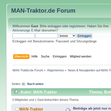
MAN-Traktor.de
Forum
Willkommen
Gast
. Bitte
einloggen
oder
registrieren
. Haben Sie Ihre
Aktivierungs E-Mail
übersehen?
Einloggen mit Benutzername, Passwort und Sitzungslänge
Übersicht
Hilfe
Suche
Einloggen
Mitglied werden
MAN-Traktor.de Forum
»
Allgemeines
»
News & Neuigkeiten auf MAN-Tr
Seiten: [
1
]
Nach unten
Autor: MAN-Traktor
Thema: Beit
26032 mal)
0 Mitglieder und 1 Gast betrachten dieses Thema.
Beiträge ab jetzt nur 
MAN-Traktor