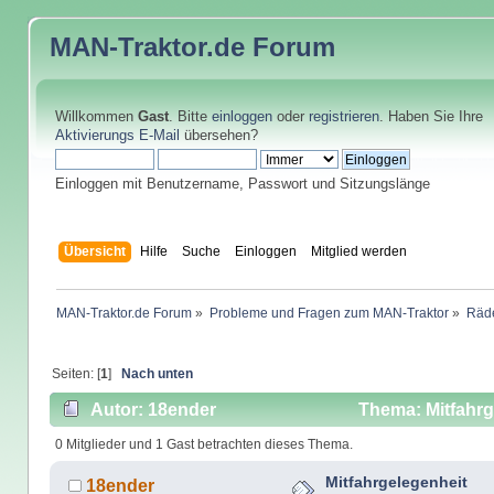
MAN-Traktor.de
Forum
Willkommen
Gast
. Bitte
einloggen
oder
registrieren
. Haben Sie Ihre
Aktivierungs E-Mail
übersehen?
Einloggen mit Benutzername, Passwort und Sitzungslänge
Übersicht
Hilfe
Suche
Einloggen
Mitglied werden
MAN-Traktor.de Forum
»
Probleme und Fragen zum MAN-Traktor
»
Räde
Seiten: [
1
]
Nach unten
Autor: 18ender
Thema: Mitfahrg
0 Mitglieder und 1 Gast betrachten dieses Thema.
Mitfahrgelegenheit
18ender