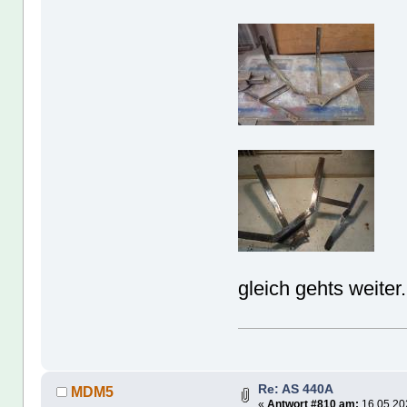
gleich gehts weiter.
Re: AS 440A
MDM5
«
Antwort #810 am:
16.05.202