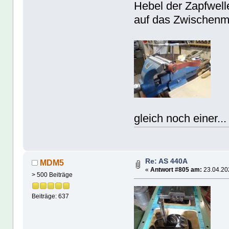
Hebel der Zapfwelle
auf das Zwischenma
gleich noch einer...
Re: AS 440A
MDM5
«
Antwort #805 am:
23.04.202
> 500 Beiträge
Beiträge: 637