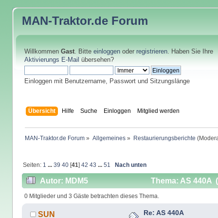
MAN-Traktor.de
Forum
Willkommen
Gast
. Bitte
einloggen
oder
registrieren
. Haben Sie Ihre
Aktivierungs E-Mail
übersehen?
Einloggen mit Benutzername, Passwort und Sitzungslänge
Übersicht
Hilfe
Suche
Einloggen
Mitglied werden
MAN-Traktor.de Forum
»
Allgemeines
»
Restaurierungsberichte
(Modera
Seiten:
1
...
39
40
[
41
]
42
43
...
51
Nach unten
Autor: MDM5
Thema: AS 440A (
0 Mitglieder und 3 Gäste betrachten dieses Thema.
Re: AS 440A
SUN