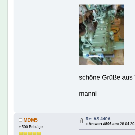
schöne Grüße aus T
manni
Re: AS 440A
MDM5
«
Antwort #806 am:
28.04.202
> 500 Beiträge