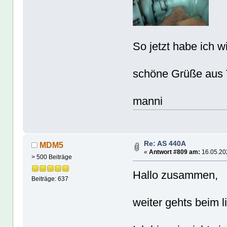
So jetzt habe ich 
schöne Grüße aus T
manni
Re: AS 440A
MDM5
«
Antwort #809 am:
16.05.202
> 500 Beiträge
Hallo zusammen,
Beiträge: 637
weiter gehts beim l