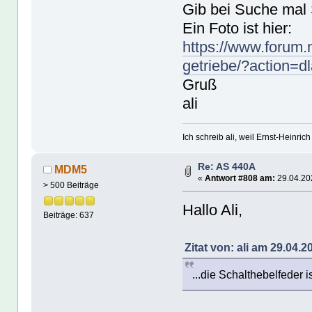
Gib bei Suche mal 
Ein Foto ist hier:
https://www.forum.
getriebe/?action=d
Gruß
ali
Ich schreib ali, weil Ernst-Heinrich 
Re: AS 440A
MDM5
«
Antwort #808 am:
29.04.202
> 500 Beiträge
Hallo Ali,
Beiträge: 637
Zitat von: ali am 29.04.2
...die Schalthebelfeder i