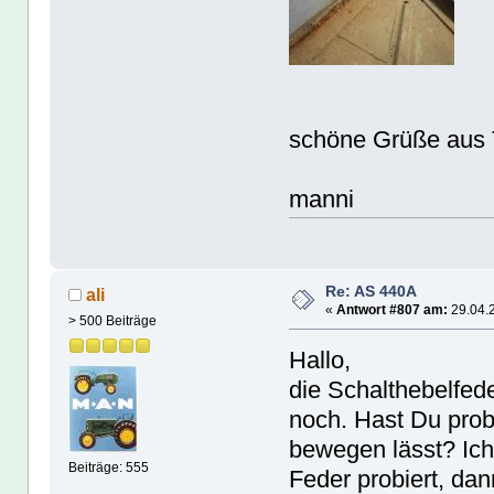
schöne Grüße aus T
manni
Re: AS 440A
ali
«
Antwort #807 am:
29.04.2
> 500 Beiträge
Hallo,
die Schalthebelfeder
noch. Hast Du probi
bewegen lässt? Ich 
Beiträge: 555
Feder probiert, da