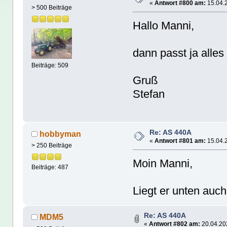
«
Antwort #800 am:
15.04.2
> 500 Beiträge
Hallo Manni,
dann passt ja alles
Beiträge: 509
Gruß
Stefan
Re: AS 440A
hobbyman
«
Antwort #801 am:
15.04.2
> 250 Beiträge
Moin Manni,
Beiträge: 487
Liegt er unten auch
Re: AS 440A
MDM5
«
Antwort #802 am:
20.04.202