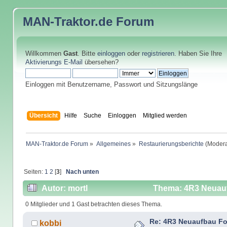
MAN-Traktor.de
Forum
Willkommen
Gast
. Bitte
einloggen
oder
registrieren
. Haben Sie Ihre
Aktivierungs E-Mail
übersehen?
Einloggen mit Benutzername, Passwort und Sitzungslänge
Übersicht
Hilfe
Suche
Einloggen
Mitglied werden
MAN-Traktor.de Forum
»
Allgemeines
»
Restaurierungsberichte
(Modera
Seiten:
1
2
[
3
]
Nach unten
Autor: mortl
Thema: 4R3 Neuauf
0 Mitglieder und 1 Gast betrachten dieses Thema.
Re: 4R3 Neuaufbau Fo
kobbi