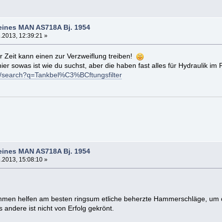
eines MAN AS718A Bj. 1954
.2013, 12:39:21 »
r Zeit kann einen zur Verzweiflung treiben!
hier sowas ist wie du suchst, aber die haben fast alles für Hydraulik i
de/search?q=Tankbel%C3%BCftungsfilter
eines MAN AS718A Bj. 1954
.2013, 15:08:10 »
en helfen am besten ringsum etliche beherzte Hammerschläge, um 
 andere ist nicht von Erfolg gekrönt.