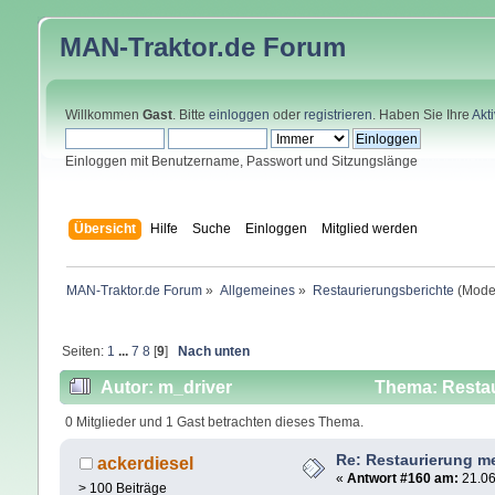
MAN-Traktor.de
Forum
Willkommen
Gast
. Bitte
einloggen
oder
registrieren
. Haben Sie Ihre
Akt
Einloggen mit Benutzername, Passwort und Sitzungslänge
Übersicht
Hilfe
Suche
Einloggen
Mitglied werden
MAN-Traktor.de Forum
»
Allgemeines
»
Restaurierungsberichte
(Mode
Seiten:
1
...
7
8
[
9
]
Nach unten
Autor: m_driver
Thema: Restau
0 Mitglieder und 1 Gast betrachten dieses Thema.
Re: Restaurierung m
ackerdiesel
«
Antwort #160 am:
21.06
> 100 Beiträge