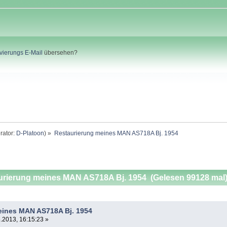
ivierungs E-Mail
übersehen?
rator:
D-Platoon
) »
Restaurierung meines MAN AS718A Bj. 1954
rierung meines MAN AS718A Bj. 1954 (Gelesen 99128 mal
eines MAN AS718A Bj. 1954
.2013, 16:15:23 »