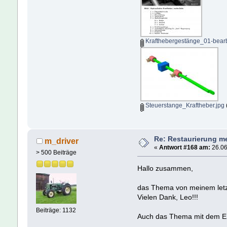
Krafthebergestänge_01-bearb
Steuerstange_Kraftheber.jpg
Re: Restaurierung m
m_driver
«
Antwort #168 am:
26.06
> 500 Beiträge
Hallo zusammen,
das Thema von meinem letzte
Vielen Dank, Leo!!!
Beiträge: 1132
Auch das Thema mit dem Entl