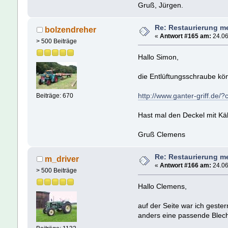
Gruß, Jürgen.
Re: Restaurierung m
bolzendreher
«
Antwort #165 am:
24.06
> 500 Beiträge
Hallo Simon,
die Entlüftungsschraube kö
http://www.ganter-griff.
Beiträge: 670
Hast mal den Deckel mit Kä
Gruß Clemens
Re: Restaurierung m
m_driver
«
Antwort #166 am:
24.06
> 500 Beiträge
Hallo Clemens,
auf der Seite war ich gester
anders eine passende Blech