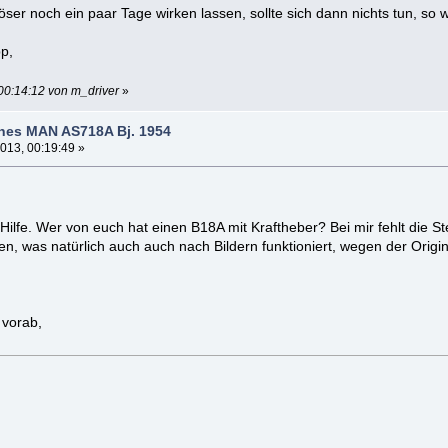
öser noch ein paar Tage wirken lassen, sollte sich dann nichts tun, so 
p,
00:14:12 von m_driver
»
ines MAN AS718A Bj. 1954
013, 00:19:49 »
Hilfe. Wer von euch hat einen B18A mit Kraftheber? Bei mir fehlt die S
en, was natürlich auch auch nach Bildern funktioniert, wegen der Origi
vorab,