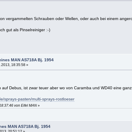
von vergammelten Schrauben oder Wellen, oder auch bei einem anger
uch gut als Pinselreiniger :-)
eines MAN AS718A Bj. 1954
.2013, 18:35:58 »
n auf Debus, ist zwar teuer aber wo von Caramba und WD40 eine ganze 
e/sprays-pasten/multi-sprays-rostloeser
18:37:46 von Eifel MAN
»
ines MAN AS718A Bj. 1954
013, 20:51:12 »