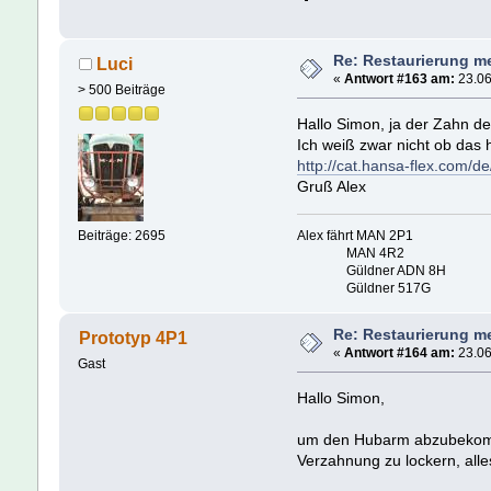
Re: Restaurierung m
Luci
«
Antwort #163 am:
23.06
> 500 Beiträge
Hallo Simon, ja der Zahn de
Ich weiß zwar nicht ob das 
http://cat.hansa-flex.com/
Gruß Alex
Alex fährt MAN 2P1
Beiträge: 2695
MAN 4R2
Güldner ADN 8H
Güldner 517G
Re: Restaurierung m
Prototyp 4P1
«
Antwort #164 am:
23.06
Gast
Hallo Simon,
um den Hubarm abzubekomm
Verzahnung zu lockern, alles