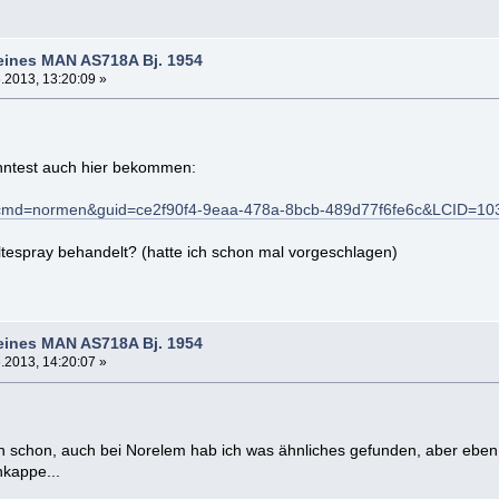
eines MAN AS718A Bj. 1954
.2013, 13:20:09 »
nntest auch hier bekommen:
de/?cmd=normen&guid=ce2f90f4-9eaa-478a-8bcb-489d77f6fe6c&LCID=1
ltespray behandelt? (hatte ich schon mal vorgeschlagen)
eines MAN AS718A Bj. 1954
.2013, 14:20:07 »
n schon, auch bei Norelem hab ich was ähnliches gefunden, aber eben nic
kappe...