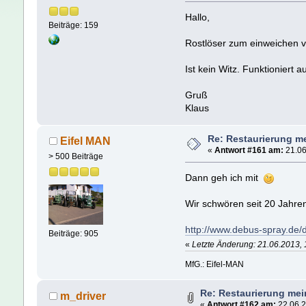
Hallo,
Beiträge: 159
Rostlöser zum einweichen 
Ist kein Witz. Funktioniert a
Gruß
Klaus
Re: Restaurierung m
Eifel MAN
«
Antwort #161 am:
21.06
> 500 Beiträge
Dann geh ich mit
Wir schwören seit 20 Jahre
http://www.debus-spray.de/d
Beiträge: 905
«
Letzte Änderung: 21.06.2013, 
MfG.: Eifel-MAN
Re: Restaurierung me
m_driver
«
Antwort #162 am:
22.06.2