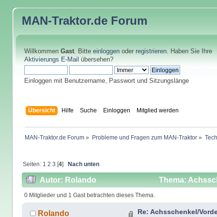
MAN-Traktor.de
Forum
Willkommen
Gast
. Bitte
einloggen
oder
registrieren
. Haben Sie Ihre
Aktivierungs E-Mail
übersehen?
Einloggen mit Benutzername, Passwort und Sitzungslänge
Übersicht
Hilfe
Suche
Einloggen
Mitglied werden
MAN-Traktor.de Forum
»
Probleme und Fragen zum MAN-Traktor
»
Tech
Seiten:
1
2
3
[
4
]
Nach unten
Autor: Rolando
Thema: Achssch
0 Mitglieder und 1 Gast betrachten dieses Thema.
Re: Achsschenkel/Vorde
Rolando