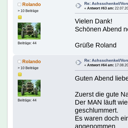
Re: Achsschenkel/Vor
Rolando
«
Antwort #63 am:
22.07.20
> 10 Beiträge
Vielen Dank!
Schönen Abend n
Beiträge: 44
Grüße Roland
Re: Achsschenkel/Vor
Rolando
«
Antwort #64 am:
17.08.20
> 10 Beiträge
Guten Abend lieb
Zuerst die gute Na
Beiträge: 44
Der MAN läuft wied
geschlummert.
Es waren doch ein
angenommen.