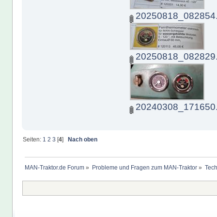
20250818_082854.
20250818_082829.
20240308_171650.
Seiten:
1
2
3
[
4
]
Nach oben
MAN-Traktor.de Forum
»
Probleme und Fragen zum MAN-Traktor
»
Tech