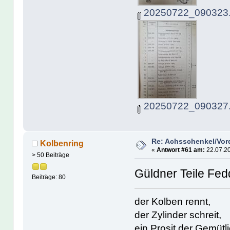
20250722_090323.
20250722_090327.
Re: Achsschenkel/Vor
Kolbenring
«
Antwort #61 am:
22.07.20
> 50 Beiträge
Güldner Teile Fed
Beiträge: 80
der Kolben rennt,
der Zylinder schreit,
ein Prosit der Gemütli