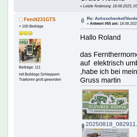
«
Letzte Änderung: 18.08.2025, 0
Re: Achsschenkel/Vorde
Fendt231GTS
«
Antwort #65 am:
18.08.2025
> 100 Beiträge
Hallo Roland
das Fernthermom
auf elektrisch u
Beiträge: 111
,habe ich bei mei
mit Bulldogs Schleppern
Gruss martin
Traktoren groß geworden
20250818_082911.