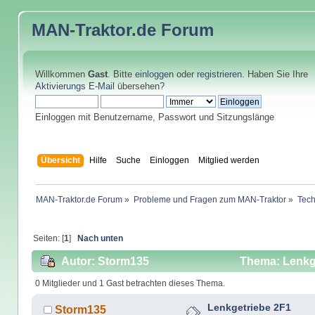
MAN-Traktor.de
Forum
Willkommen
Gast
. Bitte
einloggen
oder
registrieren
. Haben Sie Ihre
Aktivierungs E-Mail
übersehen?
Einloggen mit Benutzername, Passwort und Sitzungslänge
Übersicht
Hilfe
Suche
Einloggen
Mitglied werden
MAN-Traktor.de Forum
»
Probleme und Fragen zum MAN-Traktor
»
Tech
Seiten: [
1
]
Nach unten
Autor: Storm135
Thema: Lenkge
0 Mitglieder und 1 Gast betrachten dieses Thema.
Lenkgetriebe 2F1
Storm135